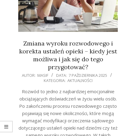
Zmiana wyroku rozwodowego i
korekta ustaleń opieki – kiedy jest
możliwa i jak się do tego
przygotować?
2025-
AUTOR:
MASIF
DATA:
7 PAŹDZIERNIKA 2025
KATEGORIA:
AKTUALNOŚCI
10-
07
Rozwód to jedno z najbardziej emocjonalnie
obciążających doświadczeń w życiu wielu osób.
Po zakończeniu procesu rozwodowego często
pojawiają się nowe okoliczności, które mogą
wymagać modyfikacji orzeczenia sądowego
dotyczącego ustaleń opieki nad dziećmi czy też
samego wyroku rozwodowego. W takich