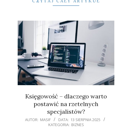
CZYTAJ CAŁY ARTYKUŁ
Księgowość – dlaczego warto
postawić na rzetelnych
specjalistów?
2025-
AUTOR:
MASIF
DATA:
13 SIERPNIA 2025
KATEGORIA:
BIZNES
08-