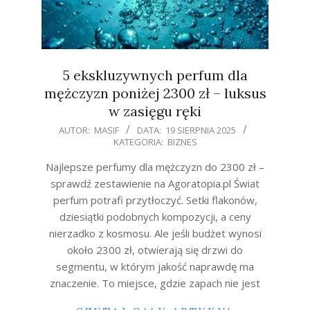
5 ekskluzywnych perfum dla
mężczyzn poniżej 2300 zł – luksus
w zasięgu ręki
2025-
AUTOR:
MASIF
DATA:
19 SIERPNIA 2025
KATEGORIA:
BIZNES
08-
19
Najlepsze perfumy dla mężczyzn do 2300 zł –
sprawdź zestawienie na Agoratopia.pl Świat
perfum potrafi przytłoczyć. Setki flakonów,
dziesiątki podobnych kompozycji, a ceny
nierzadko z kosmosu. Ale jeśli budżet wynosi
około 2300 zł, otwierają się drzwi do
segmentu, w którym jakość naprawdę ma
znaczenie. To miejsce, gdzie zapach nie jest