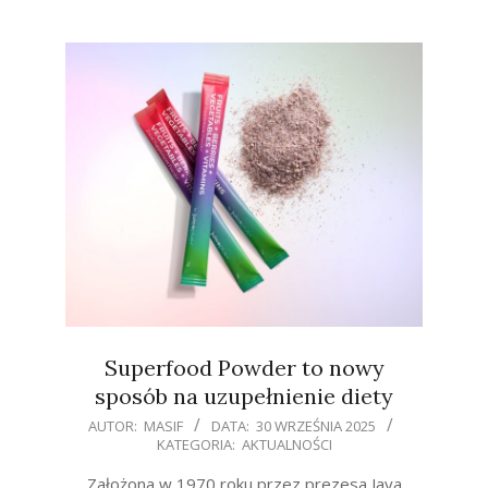
Superfood Powder to nowy
sposób na uzupełnienie diety
2025-
AUTOR:
MASIF
DATA:
30 WRZEŚNIA 2025
KATEGORIA:
AKTUALNOŚCI
09-
30
Założona w 1970 roku przez prezesa Jaya