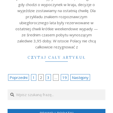
gdy chodzi o wypoczynek w kraju, decyzje o
wyjeździe zostawiamy na ostatnią chwilę. Dla
przykładu znakiem rozpoznawczym
ubiegłorocznego lata były rezerwowane w
ostatniej chwili krótkie weekendowe wypady —
ze średnim czasem pobytu wynoszącym
zaledwie 3,95 doby. W istocie Polacy nie chcą
całkowicie rezygnować z
CZYTAJ CAŁY ARTYKUŁ
Nawigacja
Poprzedni
1
2
3
…
19
Następny
po
Search
wpisach