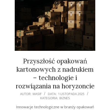
Przyszłość opakowań
kartonowych z nadrukiem
– technologie i
rozwiązania na horyzoncie
2025-
AUTOR:
MASIF
DATA:
1 LISTOPADA 2025
KATEGORIA:
BIZNES
11-
01
Innowacje technologiczne w branży opakowań