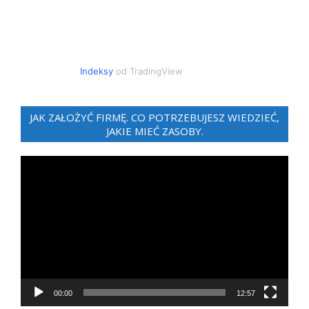
Indeksy
od TradingView
JAK ZAŁOŻYĆ FIRMĘ. CO POTRZEBUJESZ WIEDZIEĆ,
JAKIE MIEĆ ZASOBY.
Odtwarzacz
video
00:00
12:57