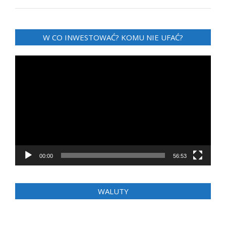
W CO INWESTOWAĆ? KOMU NIE UFAĆ?
Odtwarzacz
video
00:00
56:53
WALUTY