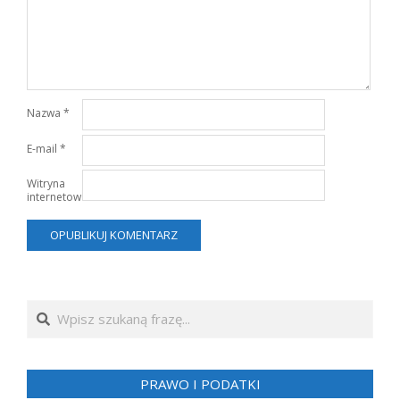
Nazwa
*
E-mail
*
Witryna
internetowa
Search
PRAWO I PODATKI