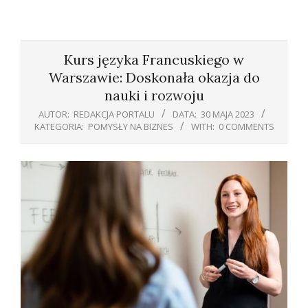
Primary
Navigation
Kurs języka Francuskiego w
Menu
Warszawie: Doskonała okazja do
nauki i rozwoju
AUTOR:
REDAKCJA PORTALU
DATA:
30 MAJA 2023
KATEGORIA:
POMYSŁY NA BIZNES
WITH:
0 COMMENTS