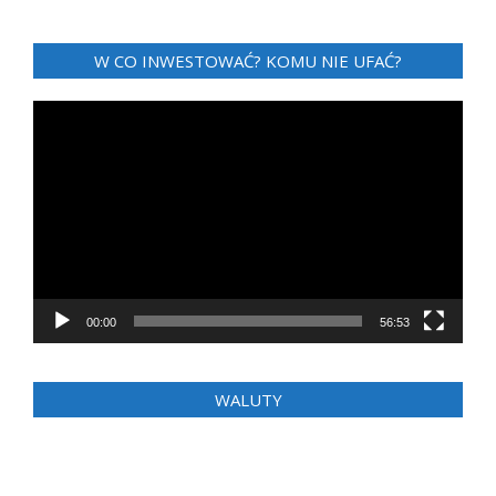
W CO INWESTOWAĆ? KOMU NIE UFAĆ?
Odtwarzacz
video
00:00
56:53
WALUTY