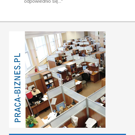
odpowiednio się…
”