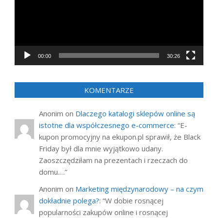
00:00
30:26
KOMENTARZE
Anonim
on
Dlaczego katalogi sklepów online są
istotne dla współczesnego e-commerce
: “
E-
kupon promocyjny na ekupon.pl sprawił, że Black
Friday był dla mnie wyjątkowo udany.
Zaoszczędziłam na prezentach i rzeczach do
domu.…
”
Anonim
on
Marketing międzynarodowy – na czym
dokładnie polega?
: “
W dobie rosnącej
popularności zakupów online i rosnącej