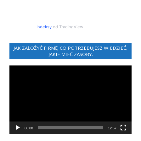
Indeksy
od TradingView
JAK ZAŁOŻYĆ FIRMĘ. CO POTRZEBUJESZ WIEDZIEĆ,
JAKIE MIEĆ ZASOBY.
Odtwarzacz
video
00:00
12:57