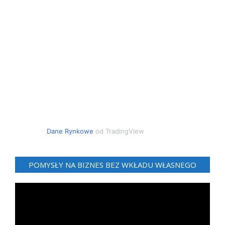
Dane Rynkowe
od TradingView
POMYSŁY NA BIZNES BEZ WKŁADU WŁASNEGO
Odtwarzacz
video