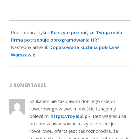
2022-
11-
Poprzedni artykuł:
Po czym poznać, że Twoja mała
21
firma potrzebuje oprogramowania HR?
Następny artykuł:
Dopasowana kuchnia polska w
Warszawie.
3 KOMENTARZE
Szukałam nie tak dawno dobrego sklepu
rowerowego w swoim mieście i znajomy
polecił mi
https://royalbi.pl/
. Bez względu na
poziom zaawansowania czy preferencje
rowerowe, oferta jest tak różnorodna, że
nawet najbardziej wymagający klient odnajdzie