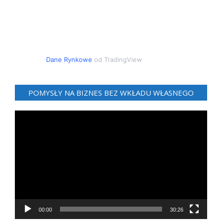
Dane Rynkowe
od TradingView
POMYSŁY NA BIZNES BEZ WKŁADU WŁASNEGO
Odtwarzacz
video
00:00
30:26