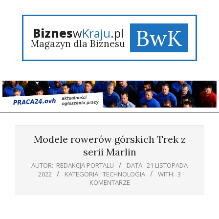
Skip
to
content
BwK
Biznes
w
Kraju
.pl
Magazyn dla Biznesu
Primary
Navigation
Modele rowerów górskich Trek z
Menu
serii Marlin
AUTOR:
REDAKCJA PORTALU
DATA:
21 LISTOPADA
2022
KATEGORIA:
TECHNOLOGIA
WITH:
3
KOMENTARZE