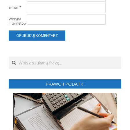
E-mail
*
Witryna
internetowa
Search
PRAWO I PODATKI