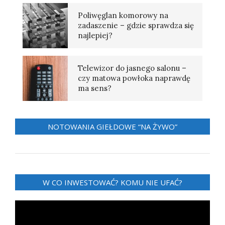
Poliwęglan komorowy na
zadaszenie – gdzie sprawdza się
najlepiej?
Telewizor do jasnego salonu –
czy matowa powłoka naprawdę
ma sens?
NOTOWANIA GIEŁDOWE “NA ŻYWO”
W CO INWESTOWAĆ? KOMU NIE UFAĆ?
Odtwarzacz
video