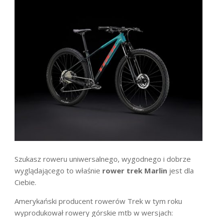
Szukasz roweru uniwersalnego, wygodnego i dobrze
wyglądającego to właśnie
rower trek Marlin
jest dla
Ciebie.
Amerykański producent rowerów Trek w tym roku
wyprodukował rowery górskie mtb w wersjach: