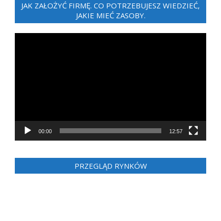
JAK ZAŁOŻYĆ FIRMĘ. CO POTRZEBUJESZ WIEDZIEĆ,
JAKIE MIEĆ ZASOBY.
Odtwarzacz
video
00:00
12:57
PRZEGLĄD RYNKÓW