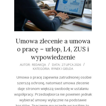
Umowa zlecenie a umowa
o pracę – urlop, L4, ZUS i
wypowiedzenie
2026-
AUTOR:
REDAKCJA
DATA:
27 LIPCA 2026
KATEGORIA:
RYNEK I GIEŁDA
07-
27
Umowa o pracę zapewnia zatrudnionej osobie
szerszą ochronę, natomiast umowa zlecenie
daje stronom większą swobodę w ustalaniu
współpracy. Przedsiębiorca nie powinien jednak
wybierać umowy wyłącznie na podstawie
kosztów. Znaczenie ma przede wszystkim to,