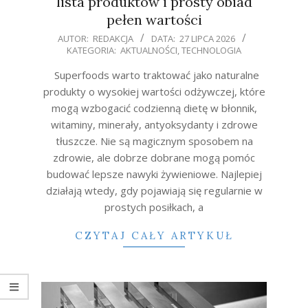
lista produktów i prosty obiad
pełen wartości
2026-
AUTOR:
REDAKCJA
DATA:
27 LIPCA 2026
KATEGORIA:
AKTUALNOŚCI
,
TECHNOLOGIA
07-
27
Superfoods warto traktować jako naturalne
produkty o wysokiej wartości odżywczej, które
mogą wzbogacić codzienną dietę w błonnik,
witaminy, minerały, antyoksydanty i zdrowe
tłuszcze. Nie są magicznym sposobem na
zdrowie, ale dobrze dobrane mogą pomóc
budować lepsze nawyki żywieniowe. Najlepiej
działają wtedy, gdy pojawiają się regularnie w
prostych posiłkach, a
CZYTAJ CAŁY ARTYKUŁ