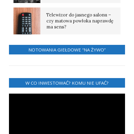
Telewizor do jasnego salonu –
czy matowa powłoka naprawdę
ma sens?
NOTOWANIA GIEŁDOWE “NA ŻYWO”
W CO INWESTOWAĆ? KOMU NIE UFAĆ?
Odtwarzacz
video