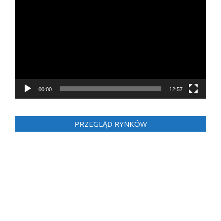
video
00:00
12:57
PRZEGLĄD RYNKÓW