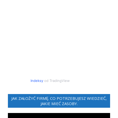
Indeksy
od TradingView
JAK ZAŁOŻYĆ FIRMĘ. CO POTRZEBUJESZ WIEDZIEĆ,
JAKIE MIEĆ ZASOBY.
Odtwarzacz