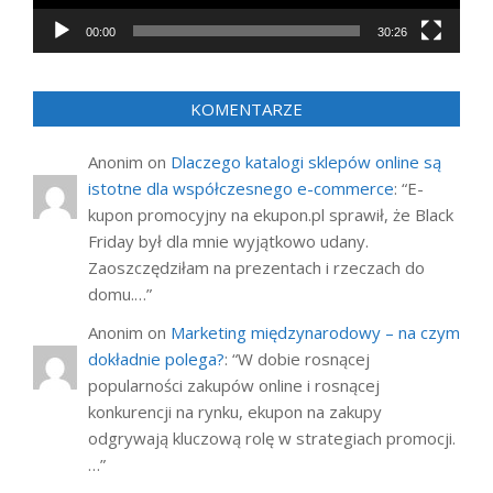
00:00
30:26
KOMENTARZE
Anonim
on
Dlaczego katalogi sklepów online są
istotne dla współczesnego e-commerce
: “
E-
kupon promocyjny na ekupon.pl sprawił, że Black
Friday był dla mnie wyjątkowo udany.
Zaoszczędziłam na prezentach i rzeczach do
domu.…
”
Anonim
on
Marketing międzynarodowy – na czym
dokładnie polega?
: “
W dobie rosnącej
popularności zakupów online i rosnącej
konkurencji na rynku, ekupon na zakupy
odgrywają kluczową rolę w strategiach promocji.
…
”