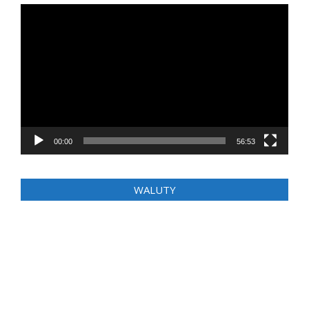
Odtwarzacz
video
00:00
56:53
WALUTY