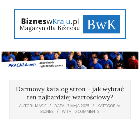
Skip
to
content
BwK
Biznes
w
Kraju
.pl
Magazyn dla Biznesu
Primary
Navigation
Darmowy katalog stron – jak wybrać
Menu
ten najbardziej wartościowy?
AUTOR:
MASIF
DATA:
3 MAJA 2025
KATEGORIA:
BIZNES
WITH:
0 COMMENTS