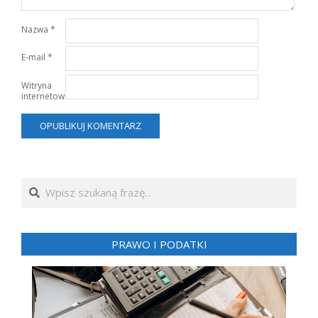
Nazwa
*
E-mail
*
Witryna
internetowa
Search
PRAWO I PODATKI