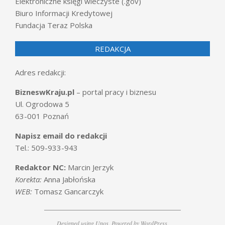
Elektroniczne księgi wieczyste (.gov)
Biuro Informacji Kredytowej
Fundacja Teraz Polska
REDAKCJA
Adres redakcji:
BizneswKraju.pl
– portal pracy i biznesu
Ul. Ogrodowa 5
63-001 Poznań
Napisz email do redakcji
Tel.: 509-933-943
Redaktor NC:
Marcin Jerzyk
Korekta:
Anna Jabłońska
WEB:
Tomasz Gancarczyk
Designed using
Unos
. Powered by
WordPress
.