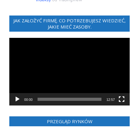
JAK ZAŁOŻYĆ FIRMĘ. CO POTRZEBUJESZ WIEDZIEĆ,
JAKIE MIEĆ ZASOBY.
Odtwarzacz
video
00:00
12:57
PRZEGLĄD RYNKÓW