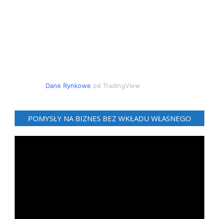
Dane Rynkowe
od TradingView
POMYSŁY NA BIZNES BEZ WKŁADU WŁASNEGO
Odtwarzacz
video