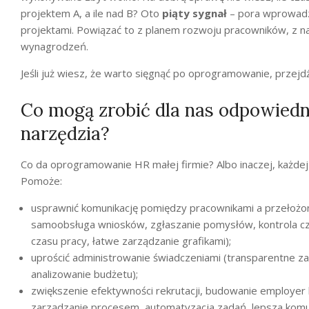
projektem A, a ile nad B? Oto
piąty sygnał
– pora wprowadz
projektami. Powiązać to z planem rozwoju pracowników, z na
wynagrodzeń.
Jeśli już wiesz, że warto sięgnąć po oprogramowanie, przejd
Co mogą zrobić dla nas odpowiedn
narzędzia?
Co da oprogramowanie HR małej firmie? Albo inaczej, każdej
Pomoże:
usprawnić komunikację pomiędzy pracownikami a przełożon
samoobsługa wniosków, zgłaszanie pomysłów, kontrola cza
czasu pracy, łatwe zarządzanie grafikami);
uprościć administrowanie świadczeniami (transparentne za
analizowanie budżetu);
zwiększenie efektywności rekrutacji, budowanie employer
zarządzanie procesem, automatyzacja zadań, lepsza komu