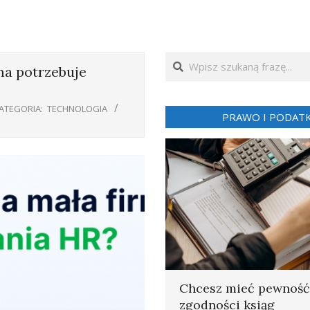
Search
ma potrzebuje
ATEGORIA:
TECHNOLOGIA
PRAWO I PODATK
Chcesz mieć pewność
zgodności ksiąg