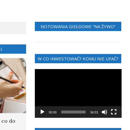
NOTOWANIA GIEŁDOWE “NA ŻYWO”
I
W CO INWESTOWAĆ? KOMU NIE UFAĆ?
Odtwarzacz
video
00:00
56:53
 co do