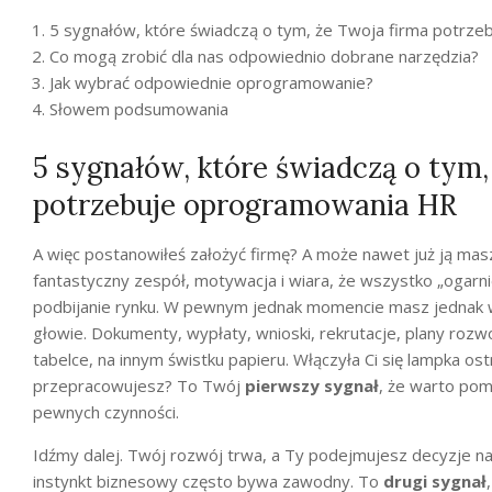
5 sygnałów, które świadczą o tym, że Twoja firma potrz
Co mogą zrobić dla nas odpowiednio dobrane narzędzia?
Jak wybrać odpowiednie oprogramowanie?
Słowem podsumowania
5 sygnałów, które świadczą o tym,
potrzebuje oprogramowania HR
A więc postanowiłeś założyć firmę? A może nawet już ją mas
fantastyczny zespół, motywacja i wiara, że wszystko „ogarn
podbijanie rynku. W pewnym jednak momencie masz jednak 
głowie. Dokumenty, wypłaty, wnioski, rekrutacje, plany rozwo
tabelce, na innym świstku papieru. Włączyła Ci się lampka os
przepracowujesz? To Twój
pierwszy sygnał
, że warto pom
pewnych czynności.
Idźmy dalej. Twój rozwój trwa, a Ty podejmujesz decyzje n
instynkt biznesowy często bywa zawodny. To
drugi sygnał