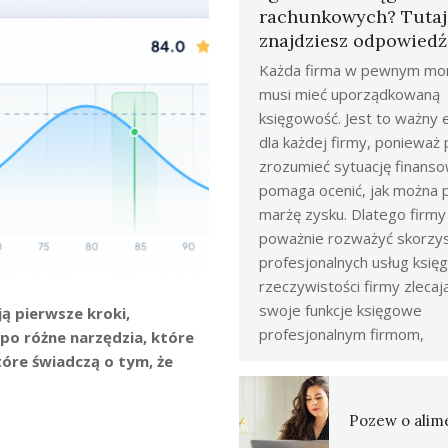
rachunkowych? Tutaj
znajdziesz odpowiedź
Każda firma w pewnym mo
musi mieć uporządkowaną
księgowość. Jest to ważny
dla każdej firmy, poniewa
zrozumieć sytuację finanso
pomaga ocenić, jak można 
marżę zysku. Dlatego firm
poważnie rozważyć skorzys
profesjonalnych usług księ
rzeczywistości firmy zlecaj
swoje funkcje księgowe
ją pierwsze kroki,
profesjonalnym firmom,
 po różne narzędzia, które
tóre świadczą o tym, że
Pozew o alim