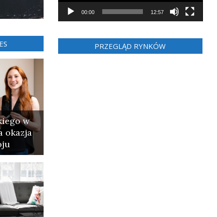
00:00
12:57
ES
PRZEGLĄD RYNKÓW
kiego w
a okazja
oju