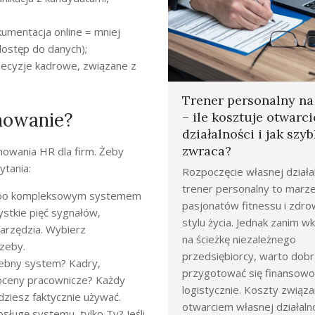
kumentacja online = mniej
dostęp do danych);
decyzje kadrowe, związane z
Trener personalny n
mowanie?
– ile kosztuje otwarci
działalności i jak szyb
zwraca?
mowania HR dla firm. Żeby
ytania:
Rozpoczęcie własnej działal
trener personalny to marze
 albo kompleksowym systemem
pasjonatów fitnessu i zdr
stkie pięć sygnałów,
stylu życia. Jednak zanim 
arzędzia. Wybierz
na ścieżkę niezależnego
zeby.
przedsiębiorcy, warto dob
zebny system? Kadry,
przygotować się finansowo 
 oceny pracownicze? Każdy
logistycznie. Koszty związa
ziesz faktycznie używać.
otwarciem własnej działaln
sługę systemu, tylko Ty? Jeśli