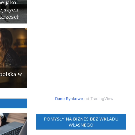
e jako
ejszych
krzeseł
polska w
Dane Rynkowe
od TradingView
POMYSŁY NA BIZNES BEZ WKŁADU
WŁASNEGO