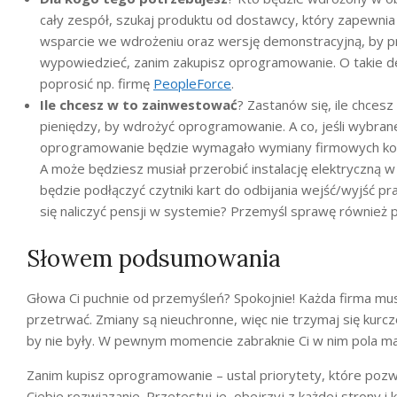
cały zespół, szukaj produktu od dostawcy, który zapewnia
wsparcie we wdrożeniu oraz wersję demonstracyjną, by pr
wypowiedzieć, zanim zakupisz oprogramowanie. O takie
poprosić np. firmę
PeopleForce
.
Ile chcesz w to zainwestować
? Zastanów się, ile chcesz
pieniędzy, by wdrożyć oprogramowanie. A co, jeśli wybran
oprogramowanie będzie wymagało wymiany firmowych kom
A może będziesz musiał przerobić instalację elektryczną w
będzie podłączyć czytniki kart do odbijania wejść/wyjść p
się naliczyć pensji w systemie? Przemyśl sprawę również
Słowem podsumowania
Głowa Ci puchnie od przemyśleń? Spokojnie! Każda firma musi 
przetrwać. Zmiany są nieuchronne, więc nie trzymaj się kurcz
by nie były. W pewnym momencie zabraknie Ci w nim pola m
Zanim kupisz oprogramowanie – ustal priorytety, które pozwo
Ciebie rozwiązanie. Przetestuj je, obejrzyj z każdej strony 