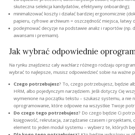
skuteczna selekcja kandydatów, efektywny onboarding);
minimalizować koszty i działać bardziej ergonomicznie (do
papieru, cyfrowe archiwum = oszczędność miejsca, łatwy 
podejmować decyzje na podstawie analiz i raportów (np. 
awansami i premiami).
Jak wybrać odpowiednie oprogra
Na rynku znajdziesz cały wachlarz różnego rodzaju oprogra
wybrać to najlepsze, musisz odpowiedzieć sobie na ważne p
Czego potrzebujesz
? To, czego potrzebujesz, będzie
HRM, albo pojedynczym narzędziem. Jeśli dotyczy Cię wszy
wymienione na początku tekstu – szukasz systemu, a nie n
oprogramowanie, które odpowie na wszystkie Twoje potr
Do czego tego potrzebujesz
? Do czego będzie Ci potr
księgowość, rekrutacja, zarządzanie czasem i projektami,
element to jeden moduł systemu – wybierz te, których będ
Dla kogo tego potrzebujesz
? Kto będzie wdrożony w ob