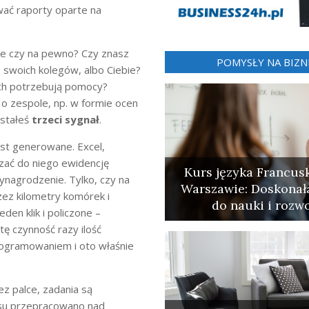
ć raporty oparte na
Ale czy na pewno? Czy znasz
POMYSŁY NA BIZN
, swoich kolegów, albo Ciebie?
rach potrzebują pomocy?
 o zespole, np. w formie ocen
ostałeś
trzeci sygnał
.
est generowane. Excel,
ać do niego ewidencję
Kurs języka Francus
ynagrodzenie. Tylko, czy na
Warszawie: Doskonał
zez kilometry komórek i
do nauki i rozw
den klik i policzone –
tę czynność razy ilość
rogramowaniem i oto właśnie
ez palce, zadania są
asu przepracowano nad