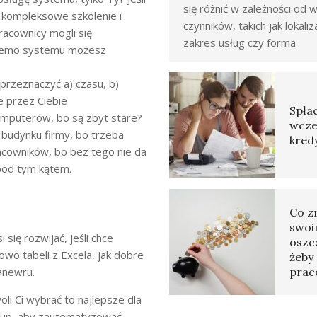
się różnić w zależności od w
 kompleksowe szkolenie i
czynników, takich jak lokaliz
acownicy mogli się
zakres usług czy forma
 demo systemu możesz
 przeznaczyć a) czasu, b)
e przez Ciebie
Spłac
puterów, bo są zbyt stare?
wcze
 budynku firmy, bo trzeba
kred
racowników, bo bez tego nie da
 pod tym kątem.
Co z
swoi
się rozwijać, jeśli chce
oszc
owo tabeli z Excela, jak dobre
żeby 
anewru.
prac
li Ci wybrać to najlepsze dla
i kup, aby zautomatyzować