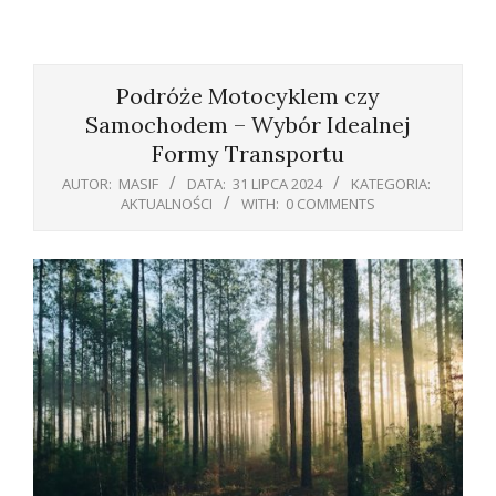
Primary
Navigation
Podróże Motocyklem czy
Menu
Samochodem – Wybór Idealnej
Formy Transportu
AUTOR:
MASIF
DATA:
31 LIPCA 2024
KATEGORIA:
AKTUALNOŚCI
WITH:
0 COMMENTS