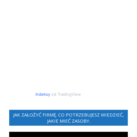
Indeksy
od TradingView
JAK ZAŁOŻYĆ FIRMĘ. CO POTRZEBUJESZ WIEDZIEĆ,
JAKIE MIEĆ ZASOBY.
Odtwarzacz