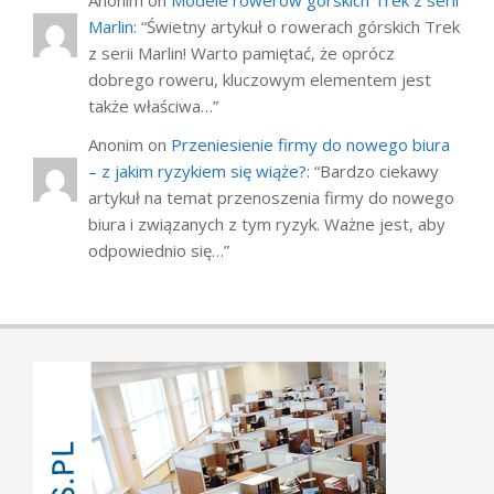
Anonim
on
Modele rowerów górskich Trek z serii
Marlin
: “
Świetny artykuł o rowerach górskich Trek
z serii Marlin! Warto pamiętać, że oprócz
dobrego roweru, kluczowym elementem jest
także właściwa…
”
Anonim
on
Przeniesienie firmy do nowego biura
– z jakim ryzykiem się wiąże?
: “
Bardzo ciekawy
artykuł na temat przenoszenia firmy do nowego
biura i związanych z tym ryzyk. Ważne jest, aby
odpowiednio się…
”