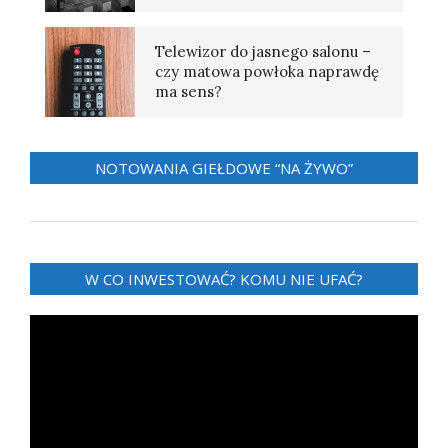
Telewizor do jasnego salonu –
czy matowa powłoka naprawdę
ma sens?
NOTOWANIA GIEŁDOWE “NA ŻYWO”
W CO INWESTOWAĆ? KOMU NIE UFAĆ?
Odtwarzacz
video