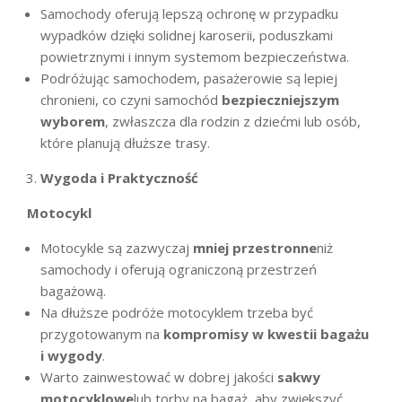
Samochody oferują lepszą ochronę w przypadku
wypadków dzięki solidnej karoserii, poduszkami
powietrznymi i innym systemom bezpieczeństwa.
Podróżując samochodem, pasażerowie są lepiej
chronieni, co czyni samochód
bezpieczniejszym
wyborem
, zwłaszcza dla rodzin z dziećmi lub osób,
które planują dłuższe trasy.
Wygoda i Praktyczność
Motocykl
Motocykle są zazwyczaj
mniej przestronne
niż
samochody i oferują ograniczoną przestrzeń
bagażową.
Na dłuższe podróże motocyklem trzeba być
przygotowanym na
kompromisy w kwestii bagażu
i wygody
.
Warto zainwestować w dobrej jakości
sakwy
motocyklowe
lub torby na bagaż, aby zwiększyć