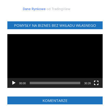
Dane Rynkowe
od TradingView
POMYSŁY NA BIZNES BEZ WKŁADU WŁASNEGO
Odtwarzacz
video
00:00
30:26
KOMENTARZE