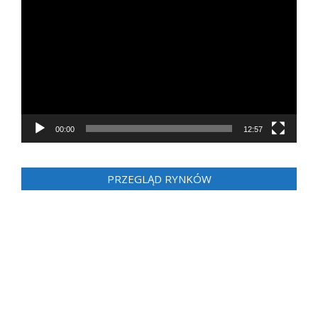
video
00:00
12:57
PRZEGLĄD RYNKÓW