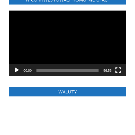
Odtwarzacz
video
00:00
56:53
WALUTY