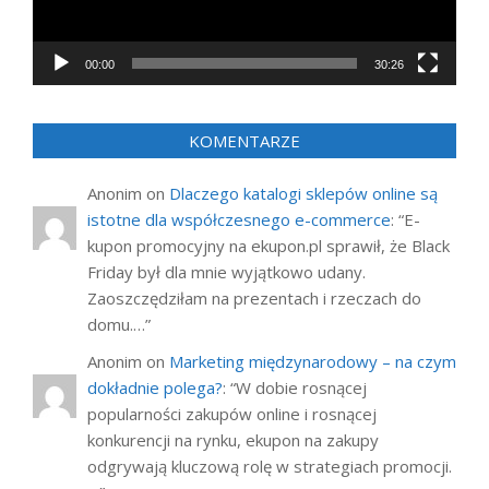
00:00
30:26
KOMENTARZE
Anonim
on
Dlaczego katalogi sklepów online są
istotne dla współczesnego e-commerce
: “
E-
kupon promocyjny na ekupon.pl sprawił, że Black
Friday był dla mnie wyjątkowo udany.
Zaoszczędziłam na prezentach i rzeczach do
domu.…
”
Anonim
on
Marketing międzynarodowy – na czym
dokładnie polega?
: “
W dobie rosnącej
popularności zakupów online i rosnącej
konkurencji na rynku, ekupon na zakupy
odgrywają kluczową rolę w strategiach promocji.