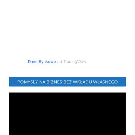
Dane Rynkowe
od TradingView
POMYSŁY NA BIZNES BEZ WKŁADU WŁASNEGO
Odtwarzacz
video