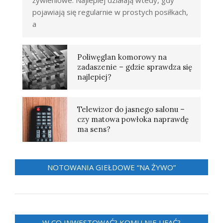
pojawiają się regularnie w prostych posiłkach,
a
Poliwęglan komorowy na
zadaszenie – gdzie sprawdza się
najlepiej?
Telewizor do jasnego salonu –
czy matowa powłoka naprawdę
ma sens?
NOTOWANIA GIEŁDOWE “NA ŻYWO”
W CO INWESTOWAĆ? KOMU NIE UFAĆ?