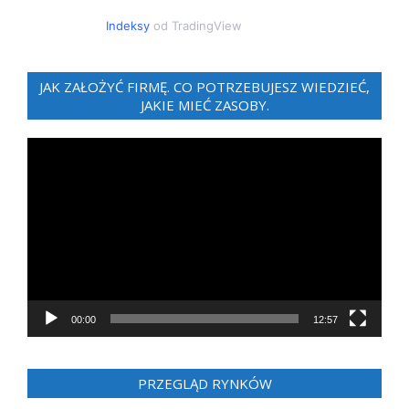
Indeksy
od TradingView
JAK ZAŁOŻYĆ FIRMĘ. CO POTRZEBUJESZ WIEDZIEĆ,
JAKIE MIEĆ ZASOBY.
Odtwarzacz
video
00:00
12:57
PRZEGLĄD RYNKÓW