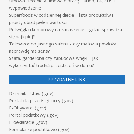
Umowa zlecenie a umowa o pracę – urlop, L4, ZUS i
wypowiedzenie
Superfoods w codziennej diecie – lista produktów i
prosty obiad pełen wartości
Poliwęglan komorowy na zadaszenie – gdzie sprawdza
się najlepiej?
Telewizor do jasnego salonu – czy matowa powłoka
naprawdę ma sens?
Szafa, garderoba czy zabudowa wnęki – jak
wykorzystać trudną przestrzeń w domu?
PRZYDATNE LINKI
Dziennik Ustaw (.gov)
Portal dla przedsiębiorcy (.gov)
E-Obywatel (.gov)
Portal podatkowy (.gov)
E-deklaracje (.gov)
Formularze podatkowe (.gov)