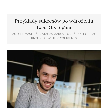
Primary
Navigation
Przykłady sukcesów po wdrożeniu
Menu
Lean Six Sigma
AUTOR:
MASIF
DATA:
25 MARCA 2025
KATEGORIA:
BIZNES
WITH:
0 COMMENTS