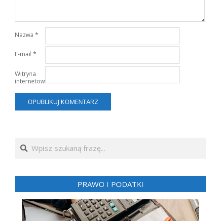
Nazwa
*
E-mail
*
Witryna
internetowa
Search
PRAWO I PODATKI