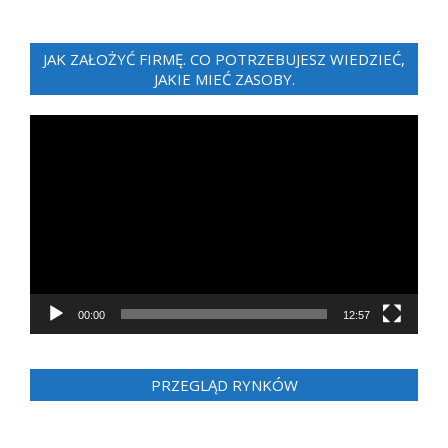
JAK ZAŁOŻYĆ FIRMĘ. CO POTRZEBUJESZ WIEDZIEĆ,
JAKIE MIEĆ ZASOBY.
Odtwarzacz
video
00:00
12:57
PRZEGLĄD RYNKÓW