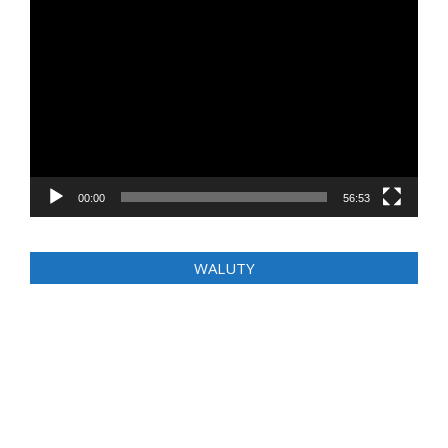
Odtwarzacz
video
00:00
56:53
WALUTY