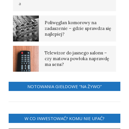
a
Poliwęglan komorowy na
zadaszenie – gdzie sprawdza się
najlepiej?
Telewizor do jasnego salonu –
czy matowa powłoka naprawdę
ma sens?
NOTOWANIA GIEŁDOWE “NA ŻYWO”
W CO INWESTOWAĆ? KOMU NIE UFAĆ?