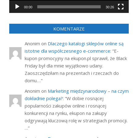
00:00
30:26
KOMENTARZE
Anonim
on
Dlaczego katalogi sklepów online są
istotne dla współczesnego e-commerce
: “
E-
kupon promocyjny na ekupon.pl sprawił, że Black
Friday był dla mnie wyjątkowo udany.
Zaoszczędziłam na prezentach i rzeczach do
domu.…
”
Anonim
on
Marketing międzynarodowy – na czym
dokładnie polega?
: “
W dobie rosnącej
popularności zakupów online i rosnącej
konkurencji na rynku, ekupon na zakupy
odgrywają kluczową rolę w strategiach promocji.
…
”