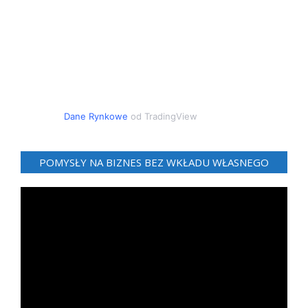
Dane Rynkowe
od TradingView
POMYSŁY NA BIZNES BEZ WKŁADU WŁASNEGO
Odtwarzacz
video