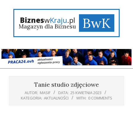
Skip
to
content
BwK
Biznes
w
Kraju
.pl
Magazyn dla Biznesu
Primary
Navigation
Tanie studio zdjęciowe
Menu
AUTOR:
MASIF
DATA:
25 KWIETNIA 2023
KATEGORIA:
AKTUALNOŚCI
WITH:
0 COMMENTS