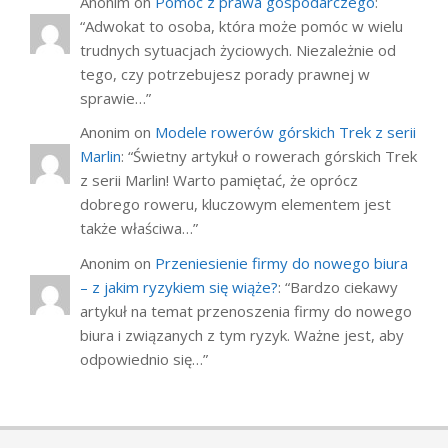
Anonim
on
Pomoc z prawa gospodarczego
:
“
Adwokat to osoba, która może pomóc w wielu
trudnych sytuacjach życiowych. Niezależnie od
tego, czy potrzebujesz porady prawnej w
sprawie…
”
Anonim
on
Modele rowerów górskich Trek z serii
Marlin
: “
Świetny artykuł o rowerach górskich Trek
z serii Marlin! Warto pamiętać, że oprócz
dobrego roweru, kluczowym elementem jest
także właściwa…
”
Anonim
on
Przeniesienie firmy do nowego biura
– z jakim ryzykiem się wiąże?
: “
Bardzo ciekawy
artykuł na temat przenoszenia firmy do nowego
biura i związanych z tym ryzyk. Ważne jest, aby
odpowiednio się…
”