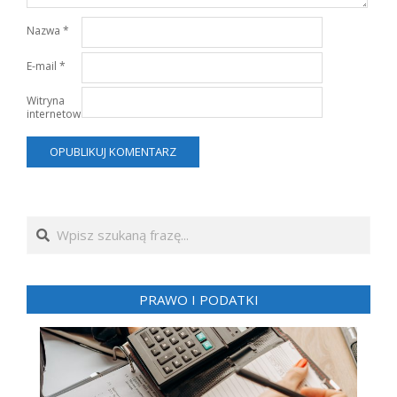
Nazwa
*
E-mail
*
Witryna
internetowa
Search
PRAWO I PODATKI