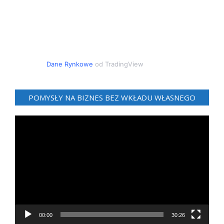
Dane Rynkowe
od TradingView
POMYSŁY NA BIZNES BEZ WKŁADU WŁASNEGO
Odtwarzacz
video
00:00
30:26