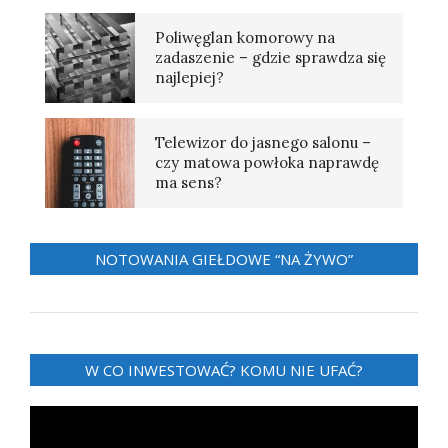
Poliwęglan komorowy na
zadaszenie – gdzie sprawdza się
najlepiej?
Telewizor do jasnego salonu –
czy matowa powłoka naprawdę
ma sens?
NOTOWANIA GIEŁDOWE “NA ŻYWO”
W CO INWESTOWAĆ? KOMU NIE UFAĆ?
Odtwarzacz
video