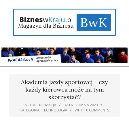
Skip
to
content
BwK
Biznes
w
Kraju
.pl
Magazyn dla Biznesu
Primary
Navigation
Akademia jazdy sportowej – czy
Menu
każdy kierowca może na tym
skorzystać?
AUTOR:
REDAKCJA
DATA:
29 MAJA 2023
KATEGORIA:
TECHNOLOGIA
WITH:
0 COMMENTS