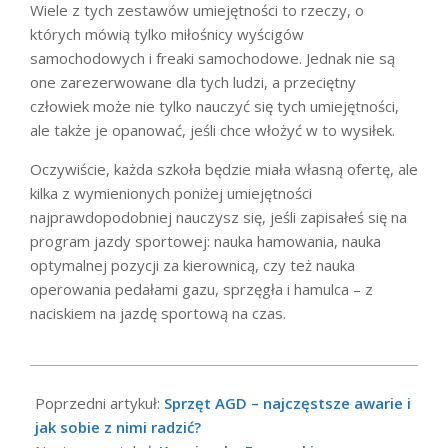
Wiele z tych zestawów umiejętności to rzeczy, o
których mówią tylko miłośnicy wyścigów
samochodowych i freaki samochodowe. Jednak nie są
one zarezerwowane dla tych ludzi, a przeciętny
człowiek może nie tylko nauczyć się tych umiejętności,
ale także je opanować, jeśli chce włożyć w to wysiłek.
Oczywiście, każda szkoła będzie miała własną ofertę, ale
kilka z wymienionych poniżej umiejętności
najprawdopodobniej nauczysz się, jeśli zapisałeś się na
program jazdy sportowej: nauka hamowania, nauka
optymalnej pozycji za kierownicą, czy też nauka
operowania pedałami gazu, sprzęgła i hamulca – z
naciskiem na jazdę sportową na czas.
2023-
05-
Poprzedni artykuł:
Sprzęt AGD – najczęstsze awarie i
29
jak sobie z nimi radzić?