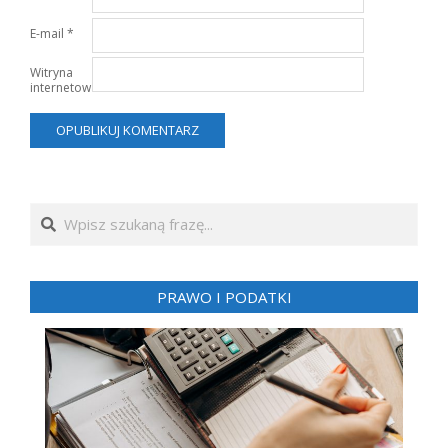
E-mail
*
Witryna
internetowa
Search
PRAWO I PODATKI