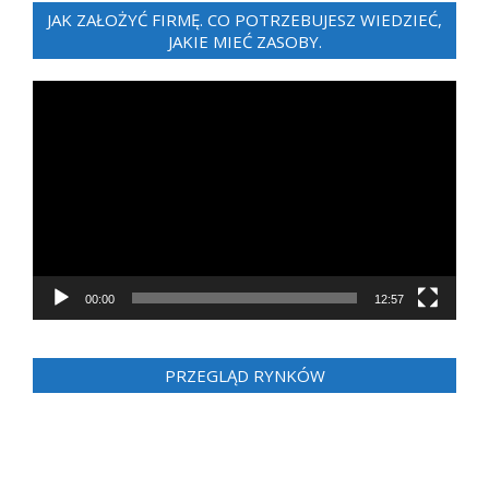
JAK ZAŁOŻYĆ FIRMĘ. CO POTRZEBUJESZ WIEDZIEĆ,
JAKIE MIEĆ ZASOBY.
Odtwarzacz
video
00:00
12:57
PRZEGLĄD RYNKÓW