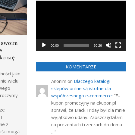
Odtwarzacz
video
a swoim
00:00
30:26
e
ko się
KOMENTARZE
ności jako
nie wielu
Anonim
on
Dlaczego katalogi
owego
sklepów online są istotne dla
wkroczymy
współczesnego e-commerce
: “
E-
kupon promocyjny na ekupon.pl
rze
sprawił, że Black Friday był dla mnie
i
wyjątkowo udany. Zaoszczędziłam
ne z
na prezentach i rzeczach do domu.
ości mogą
…
”