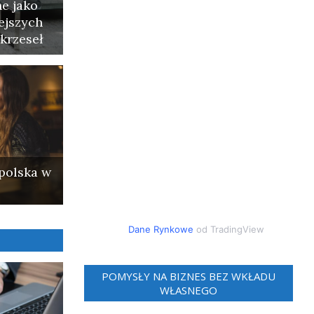
e jako
ejszych
krzeseł
polska w
Dane Rynkowe
od TradingView
POMYSŁY NA BIZNES BEZ WKŁADU
WŁASNEGO