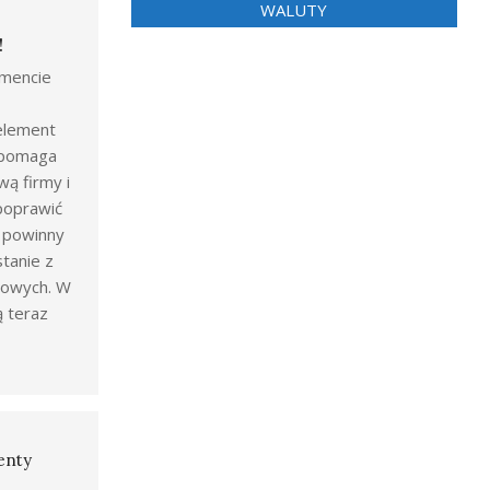
WALUTY
!
mencie
 element
ż pomaga
wą firmy i
poprawić
y powinny
tanie z
gowych. W
ą teraz
enty