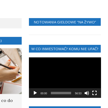
NOTOWANIA GIEŁDOWE “NA ŻYWO”
I
W CO INWESTOWAĆ? KOMU NIE UFAĆ?
Odtwarzacz
video
00:00
56:53
 co do