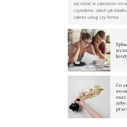
się różnić w zależności od w
czynników, takich jak lokaliz
zakres usług czy forma
Spłac
wcze
kred
Co z
swoi
oszc
żeby 
prac