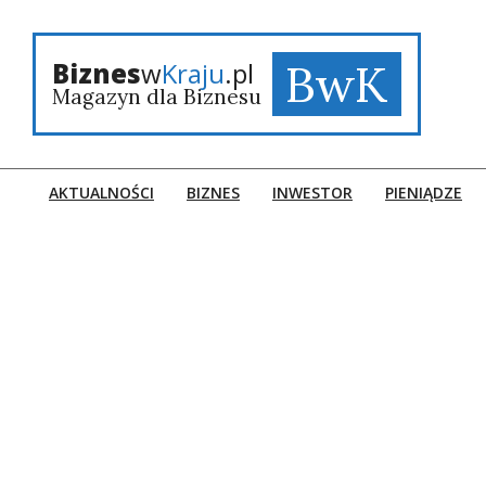
Skip
to
content
BwK
Biznes
w
Kraju
.pl
Magazyn dla Biznesu
AKTUALNOŚCI
BIZNES
INWESTOR
PIENIĄDZE
Primary
Navigation
Menu