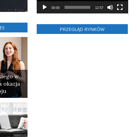
00:00
12:57
ES
PRZEGLĄD RYNKÓW
kiego w
a okazja
oju