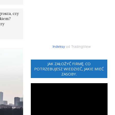
rosza, czy
tkiem?
czy
Indeksy
od TradingView
JAK ZAŁOŻYĆ FIRMĘ. CO
POTRZEBUJESZ WIEDZIEĆ, JAKIE MIEĆ
ZASOBY.
Odtwarzacz
video