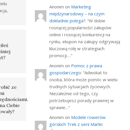
ielu
Anonim
on
Marketing
acja,
międzynarodowy – na czym
dokładnie polega?
: “
W dobie
rosnącej popularności zakupów
online i rosnącej konkurencji na
rynku, ekupon na zakupy odgrywają
iłeś
kluczową rolę w strategiach
śniej
promocji.…
”
yt?
Anonim
on
Pomoc z prawa
gospodarczego
: “
Adwokat to
osoba, która może pomóc w wielu
trudnych sytuacjach życiowych.
robić ze
mi
Niezależnie od tego, czy
zędnościami,
potrzebujesz porady prawnej w
na Ciebie
sprawie…
”
owały?
Anonim
on
Modele rowerów
górskich Trek z serii Marlin
: