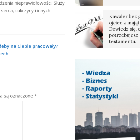
wdzenia nieprawidłowości. Służy
serca, cukrzycy i innych
Kawaler bez g
ojciec z mają
Dowiedz się, 
potrzebujesz
testamentu.
żeby na Ciebie pracowały?
zech
a są oznaczone
*