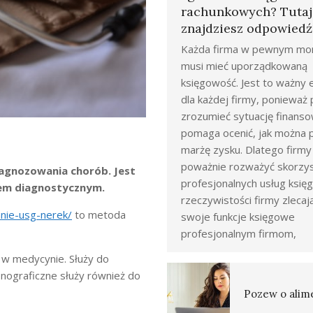
rachunkowych? Tutaj
znajdziesz odpowiedź
Każda firma w pewnym mo
musi mieć uporządkowaną
księgowość. Jest to ważny
dla każdej firmy, poniewa
zrozumieć sytuację finanso
pomaga ocenić, jak można 
marżę zysku. Dlatego firm
poważnie rozważyć skorzys
iagnozowania chorób. Jest
profesjonalnych usług księ
iem diagnostycznym.
rzeczywistości firmy zlecaj
anie-usg-nerek/
to metoda
swoje funkcje księgowe
profesjonalnym firmom,
 w medycynie. Służy do
onograficzne służy również do
Pozew o alim