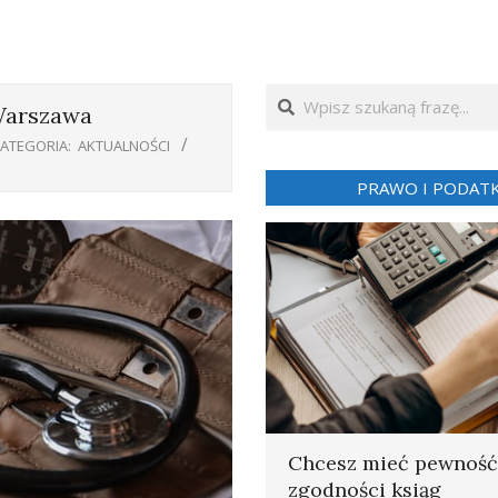
Search
Warszawa
ATEGORIA:
AKTUALNOŚCI
PRAWO I PODATK
Chcesz mieć pewność
zgodności ksiąg