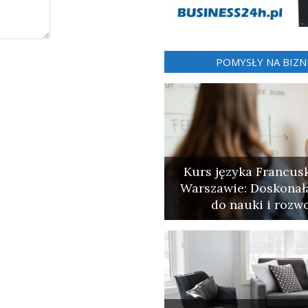
POMYSŁY NA BIZN
Kurs języka Francus
Warszawie: Doskonał
do nauki i rozw