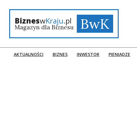
Skip
to
content
BwK
Biznes
w
Kraju
.pl
Magazyn dla Biznesu
AKTUALNOŚCI
BIZNES
INWESTOR
PIENIĄDZE
Primary
Navigation
Menu