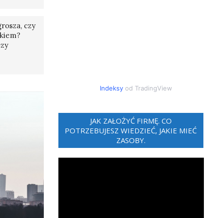
rosza, czy
tkiem?
czy
Indeksy
od TradingView
JAK ZAŁOŻYĆ FIRMĘ. CO
POTRZEBUJESZ WIEDZIEĆ, JAKIE MIEĆ
ZASOBY.
Odtwarzacz
video