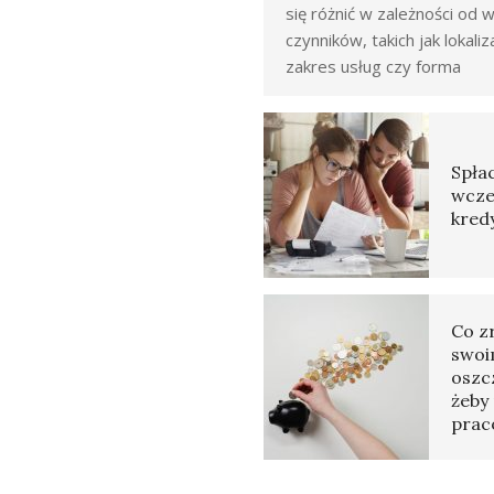
się różnić w zależności od w
czynników, takich jak lokaliz
zakres usług czy forma
Spłac
wcze
kred
Co z
swoi
oszc
żeby 
prac