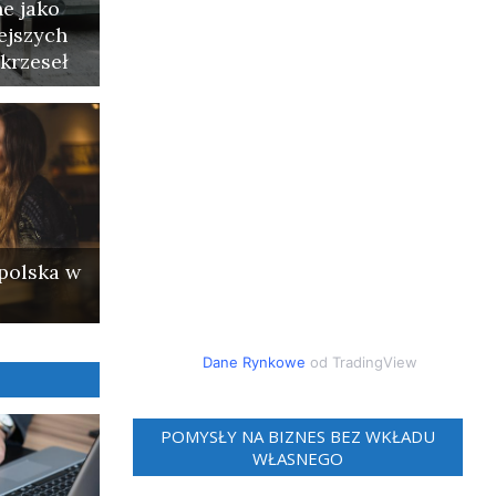
e jako
ejszych
krzeseł
polska w
Dane Rynkowe
od TradingView
POMYSŁY NA BIZNES BEZ WKŁADU
WŁASNEGO