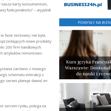
my nasze karty konsumentom,
 funkcjonalności” – wyjaśnili
POMYSŁY NA BIZN
w fazie testowej i nie była
w sprzedających nowe produkty
ło 200 firm handlowych.
ych artykułów remontowo-
Kurs języka Francus
Warszawie: Doskonał
zystania zarówno z nowego
do nauki i rozw
nego schematu interakcji z
ługo serwis planuje dawać im
est sercem rynku, polega na