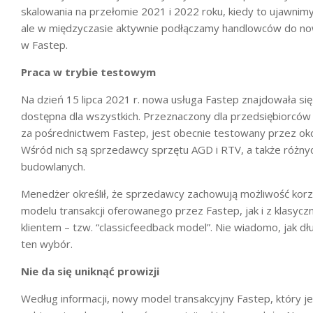
skalowania na przełomie 2021 i 2022 roku, kiedy to ujawni
ale w międzyczasie aktywnie podłączamy handlowców do nowej
w Fastep.
Praca w trybie testowym
Na dzień 15 lipca 2021 r. nowa usługa Fastep znajdowała się 
dostępna dla wszystkich. Przeznaczony dla przedsiębiorcó
za pośrednictwem Fastep, jest obecnie testowany przez oko
Wśród nich są sprzedawcy sprzętu AGD i RTV, a także różn
budowlanych.
Menedżer określił, że sprzedawcy zachowują możliwość kor
modelu transakcji oferowanego przez Fastep, jak i z klasycz
klientem – tzw. “classicfeedback model”. Nie wiadomo, jak d
ten wybór.
Nie da się uniknąć prowizji
Według informacji, nowy model transakcyjny Fastep, który j