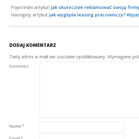
08-
Poprzedni artykuł:
Jak skutecznie reklamować swoją firmę
02
Następny artykuł:
Jak wygląda leasing pracowniczy? Wyja
DODAJ KOMENTARZ
Twój adres e-mail nie zostanie opublikowany.
Wymagane pol
Komentarz
Nazwa
*
E-mail
*