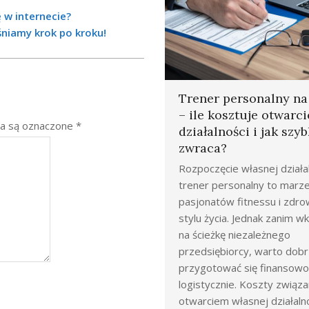
 w internecie?
śniamy krok po kroku!
Trener personalny n
– ile kosztuje otwarci
a są oznaczone
*
działalności i jak szyb
zwraca?
Rozpoczęcie własnej działal
trener personalny to marze
pasjonatów fitnessu i zdr
stylu życia. Jednak zanim 
na ścieżkę niezależnego
przedsiębiorcy, warto dob
przygotować się finansowo 
logistycznie. Koszty związa
otwarciem własnej działaln