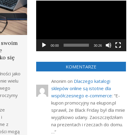
Odtwarzacz
video
a swoim
00:00
30:26
e
ko się
KOMENTARZE
ności jako
nie wielu
Anonim
on
Dlaczego katalogi
owego
sklepów online są istotne dla
wkroczymy
współczesnego e-commerce
: “
E-
kupon promocyjny na ekupon.pl
rze
sprawił, że Black Friday był dla mnie
i
wyjątkowo udany. Zaoszczędziłam
ne z
na prezentach i rzeczach do domu.
ości mogą
…
”