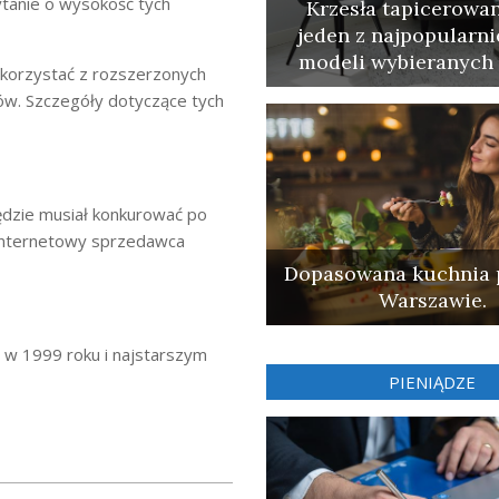
ytanie o wysokość tych
Krzesła tapicerowan
jeden z najpopularni
modeli wybieranych 
 korzystać z rozszerzonych
tów. Szczegóły dotyczące tych
będzie musiał konkurować po
 internetowy sprzedawca
Dopasowana kuchnia 
Warszawie.
 w 1999 roku i najstarszym
PIENIĄDZE