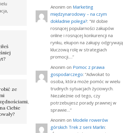
ielu
Anonim
on
Marketing
acja,
międzynarodowy – na czym
dokładnie polega?
: “
W dobie
rosnącej popularności zakupów
online i rosnącej konkurencji na
rynku, ekupon na zakupy odgrywają
iłeś
kluczową rolę w strategiach
śniej
promocji.…
”
yt?
Anonim
on
Pomoc z prawa
gospodarczego
: “
Adwokat to
osoba, która może pomóc w wielu
trudnych sytuacjach życiowych.
robić ze
mi
Niezależnie od tego, czy
zędnościami,
potrzebujesz porady prawnej w
na Ciebie
sprawie…
”
owały?
Anonim
on
Modele rowerów
górskich Trek z serii Marlin
: