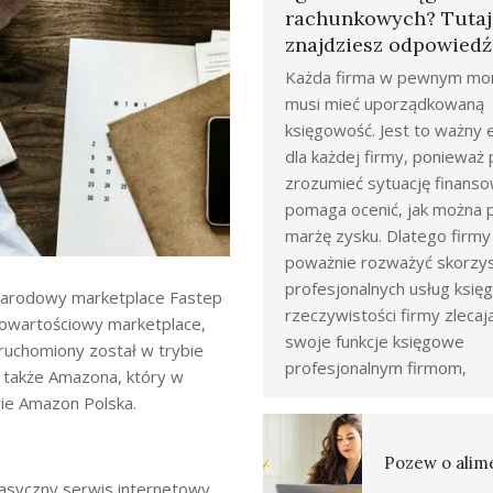
rachunkowych? Tutaj
znajdziesz odpowiedź
Każda firma w pewnym mo
musi mieć uporządkowaną
księgowość. Jest to ważny
dla każdej firmy, poniewa
zrozumieć sytuację finanso
pomaga ocenić, jak można 
marżę zysku. Dlatego firm
poważnie rozważyć skorzys
profesjonalnych usług księ
narodowy marketplace Fastep
rzeczywistości firmy zlecaj
nowartościowy marketplace,
swoje funkcje księgowe
ruchomiony został w trybie
profesjonalnym firmom,
 także Amazona, który w
ie Amazon Polska.
Pozew o alim
lasyczny serwis internetowy,