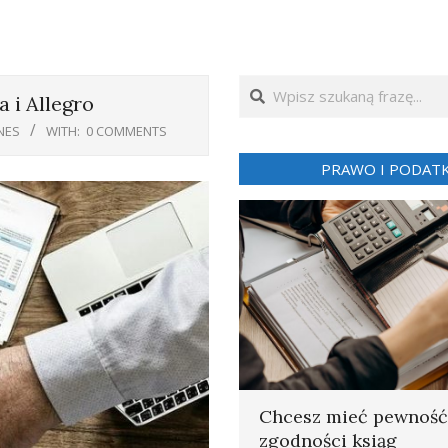
Search
 i Allegro
NES
WITH:
0 COMMENTS
PRAWO I PODATK
Chcesz mieć pewność
zgodności ksiąg