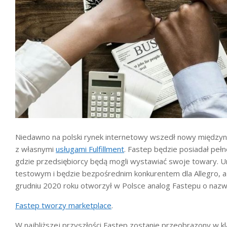
Niedawno na polski rynek internetowy wszedł nowy między
z własnymi
usługami Fulfillment
. Fastep będzie posiadał peł
gdzie przedsiębiorcy będą mogli wystawiać swoje towary. U
testowym i będzie bezpośrednim konkurentem dla Allegro, a
grudniu 2020 roku otworzył w Polsce analog Fastepu o nazw
Fastep tworzy marketplace
.
W najbliższej przyszłości Fastep zostanie przeobrazony w k