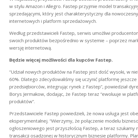
w stylu Amazon i Allegro. Fastep przyjmie model transakcyjn
sprzedającymi, który jest charakterystyczny dla nowoczesny
internetowych i platform sprzedażowych.
Według przedstawicieli Fastep, serwis umożliwi producent
swoich produktów bezpośrednio w systemie – poprzez marko
wersję internetową.
Będzie więcej możliwości dla kupców Fastep.
“Udział nowych produktów na Fastep jest dość wysoki, w nie
60%. Dlatego zdecydowaliśmy się uczynić platformę jeszcze
przedsiębiorców, integrując rynek z Fastep”, powiedział dyr
Borys Jermakow, dodając, że Fastep teraz “ewoluuje w plat
produktów”.
Przedstawiciele Fastep powiedzieli, że nowa usługa jest obe
eksperymentalnej. “Wierzymy, że połączenie modelu biznes
ogłoszeniowego jest przyszłością Fastep, a teraz szukamy naj
transakcji osadzonej w historycznym biznesie platformy. Pl