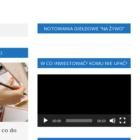
NOTOWANIA GIEŁDOWE “NA ŻYWO”
I
W CO INWESTOWAĆ? KOMU NIE UFAĆ?
Odtwarzacz
video
00:00
56:53
 co do