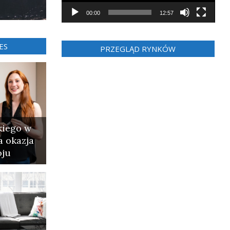
00:00
12:57
ES
PRZEGLĄD RYNKÓW
kiego w
a okazja
oju