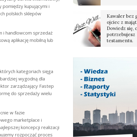
y pomiędzy kupującymi i
ch polskich sklepów
Kawaler bez g
ojciec z mają
Dowiedz się, 
om i handlowcom sprzedaż
potrzebujesz
wą aplikację mobilną lub
testamentu.
których kategoriach sięga
 bardziej wygodną dla
ektor zarządzający Fastep
formę do sprzedaży wielu
cnie w fazie
owego marketplace i
lepszej koncepcji realizacji
anujemy rozpocząć proces