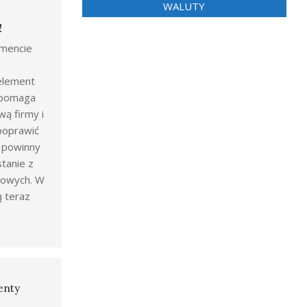
WALUTY
!
mencie
 element
ż pomaga
wą firmy i
poprawić
y powinny
tanie z
gowych. W
ą teraz
enty