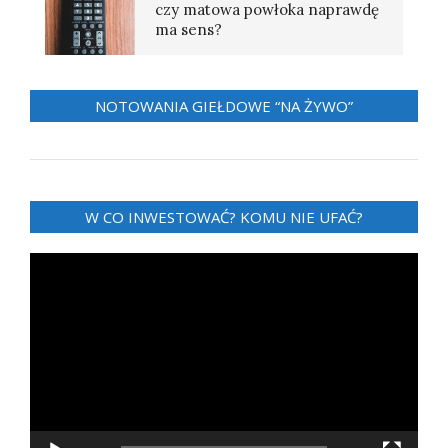
czy matowa powłoka naprawdę
ma sens?
NOTOWANIA GIEŁDOWE “NA ŻYWO”
W CO INWESTOWAĆ? KOMU NIE UFAĆ?
Odtwarzacz
video