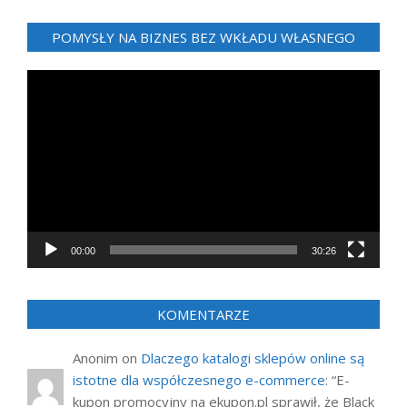
POMYSŁY NA BIZNES BEZ WKŁADU WŁASNEGO
Odtwarzacz
video
00:00
30:26
KOMENTARZE
Anonim
on
Dlaczego katalogi sklepów online są
istotne dla współczesnego e-commerce
: “
E-
kupon promocyjny na ekupon.pl sprawił, że Black