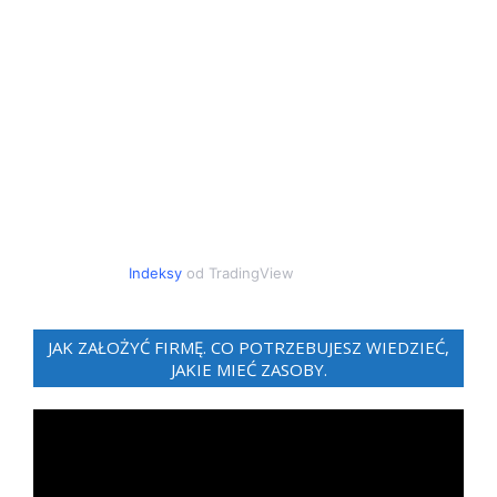
Indeksy
od TradingView
JAK ZAŁOŻYĆ FIRMĘ. CO POTRZEBUJESZ WIEDZIEĆ,
JAKIE MIEĆ ZASOBY.
Odtwarzacz
video