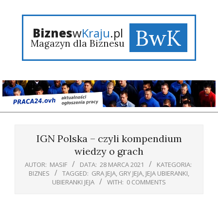
Skip
to
content
BwK
Biznes
w
Kraju
.pl
Magazyn dla Biznesu
Primary
Navigation
IGN Polska – czyli kompendium
Menu
wiedzy o grach
AUTOR:
MASIF
DATA:
28 MARCA 2021
KATEGORIA:
BIZNES
TAGGED:
GRA JEJA
,
GRY JEJA
,
JEJA UBIERANKI
,
UBIERANKI JEJA
WITH:
0 COMMENTS