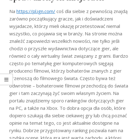
Na
https://pl.ign.com/
coś dla siebie z pewnością znajdą
zarówno początkujący gracze, jak i doświadczeni
wyjadacze, którzy mieli okazję przetestować niemal
wszystko, co pojawia się w branży. Na stronie można
znaleźć zapowiedzi wszelkich nowości, nie tylko jeśli
chodzi o przyszłe wydawnictwa dotyczące gier, ale
również o cały wirtualny świat związany z grami. Bardzo
często po tematykę gier komputerowych sięgają
producenci filmowi, którzy bohaterów znanych z gier
przenoszą do filmowego świata. Często bywa też
odwrotnie – bohaterowie filmowi przechodzą do świata
gier i tam zaczynają żyć swoim własnym życiem. Na
portalu znajdziemy sporo rankingów dotyczących gier
na PC, a także na Xbox. To dobra opcja dla osób, które
dopiero szukają dla siebie ciekawej gry lub chcą poznać
opinie na temat tego, co jest aktualnie dostępne na
rynku. Dobrze przygotowany ranking pozwala nam na
szybką ocenę, która gra jest warta zachodu, a której