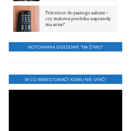
Telewizor do jasnego salonu –
czy matowa powłoka naprawdę
ma sens?
NOTOWANIA GIEŁDOWE “NA ŻYWO”
W CO INWESTOWAĆ? KOMU NIE UFAĆ?
Odtwarzacz
video