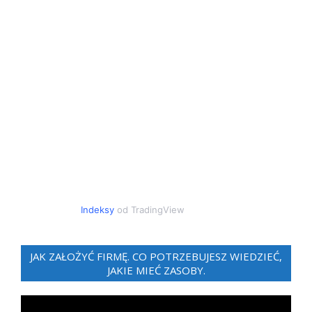
Indeksy
od TradingView
JAK ZAŁOŻYĆ FIRMĘ. CO POTRZEBUJESZ WIEDZIEĆ,
JAKIE MIEĆ ZASOBY.
Odtwarzacz