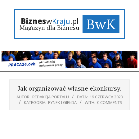
Skip
to
content
BwK
Biznes
w
Kraju
.pl
Magazyn dla Biznesu
Primary
Navigation
Jak organizować własne ekonkursy.
Menu
AUTOR:
REDAKCJA PORTALU
DATA:
19 CZERWCA 2023
KATEGORIA:
RYNEK I GIEŁDA
WITH:
0 COMMENTS