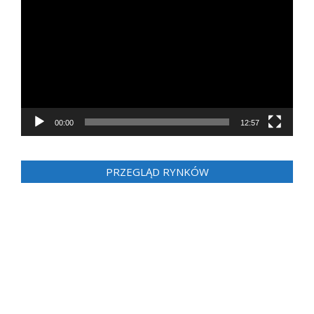
video
00:00
12:57
PRZEGLĄD RYNKÓW