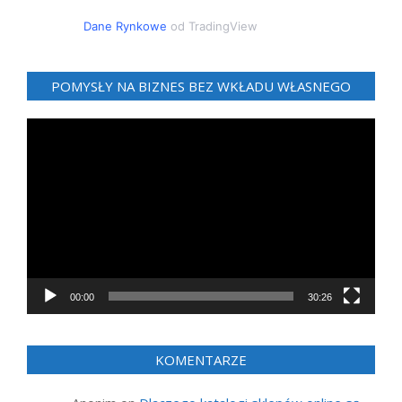
Dane Rynkowe
od TradingView
POMYSŁY NA BIZNES BEZ WKŁADU WŁASNEGO
Odtwarzacz
video
00:00
30:26
KOMENTARZE