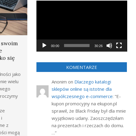
Odtwarzacz
video
a swoim
00:00
30:26
e
ko się
KOMENTARZE
ności jako
nie wielu
Anonim
on
Dlaczego katalogi
owego
sklepów online są istotne dla
wkroczymy
współczesnego e-commerce
: “
E-
kupon promocyjny na ekupon.pl
rze
sprawił, że Black Friday był dla mnie
i
wyjątkowo udany. Zaoszczędziłam
ne z
na prezentach i rzeczach do domu.
ości mogą
…
”