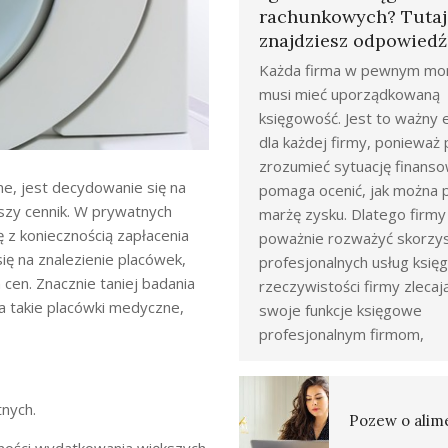
rachunkowych? Tutaj
znajdziesz odpowiedź
Każda firma w pewnym mo
musi mieć uporządkowaną
księgowość. Jest to ważny
dla każdej firmy, poniewa
zrozumieć sytuację finanso
ne, jest decydowanie się na
pomaga ocenić, jak można 
szy cennik. W prywatnych
marżę zysku. Dlatego firm
 z koniecznością zapłacenia
poważnie rozważyć skorzys
ę na znalezienie placówek,
profesjonalnych usług księ
cen. Znacznie taniej badania
rzeczywistości firmy zlecaj
a takie placówki medyczne,
swoje funkcje księgowe
profesjonalnym firmom,
nych.
Pozew o alim