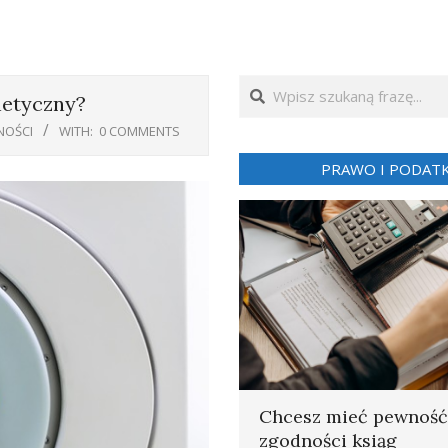
Search
netyczny?
NOŚCI
WITH:
0 COMMENTS
PRAWO I PODATK
Chcesz mieć pewność
zgodności ksiąg