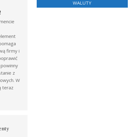
WALUTY
!
mencie
 element
ż pomaga
wą firmy i
poprawić
y powinny
tanie z
gowych. W
ą teraz
enty