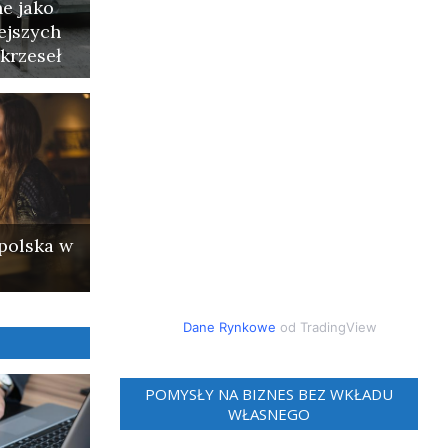
e jako
ejszych
krzeseł
polska w
Dane Rynkowe
od TradingView
POMYSŁY NA BIZNES BEZ WKŁADU
WŁASNEGO