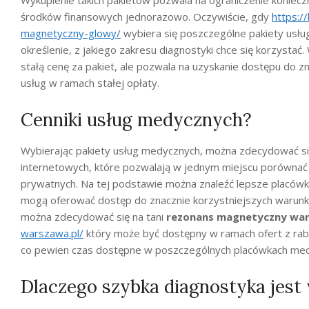
Wykupienie takich pakietów pozwala na ograniczenie koniec
środków finansowych jednorazowo. Oczywiście, gdy
https:/
magnetyczny-glowy/
wybiera się poszczególne pakiety usłu
określenie, z jakiego zakresu diagnostyki chce się korzysta
stałą cenę za pakiet, ale pozwala na uzyskanie dostępu do 
usług w ramach stałej opłaty.
Cenniki usług medycznych?
Wybierając pakiety usług medycznych, można zdecydować się
internetowych, które pozwalają w jednym miejscu porównać
prywatnych. Na tej podstawie można znaleźć lepsze placówki,
mogą oferować dostęp do znacznie korzystniejszych warun
można zdecydować się na tani
rezonans magnetyczny wa
warszawa.pl/
który może być dostępny w ramach ofert z raba
co pewien czas dostępne w poszczególnych placówkach me
Dlaczego szybka diagnostyka jest