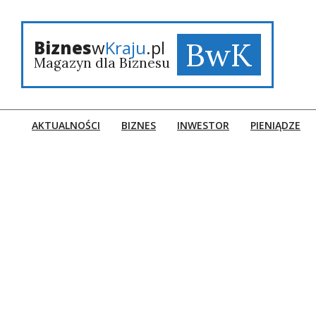
Skip
to
content
BwK
Biznes
w
Kraju
.pl
Magazyn dla Biznesu
AKTUALNOŚCI
BIZNES
INWESTOR
PIENIĄDZE
Primary
Navigation
Menu