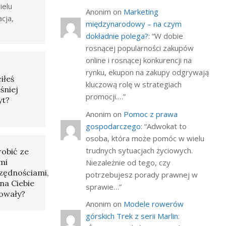
ielu
Anonim
on
Marketing
acja,
międzynarodowy – na czym
dokładnie polega?
: “
W dobie
rosnącej popularności zakupów
online i rosnącej konkurencji na
rynku, ekupon na zakupy odgrywają
iłeś
kluczową rolę w strategiach
śniej
promocji.…
”
yt?
Anonim
on
Pomoc z prawa
gospodarczego
: “
Adwokat to
osoba, która może pomóc w wielu
trudnych sytuacjach życiowych.
robić ze
mi
Niezależnie od tego, czy
zędnościami,
potrzebujesz porady prawnej w
na Ciebie
sprawie…
”
owały?
Anonim
on
Modele rowerów
górskich Trek z serii Marlin
: