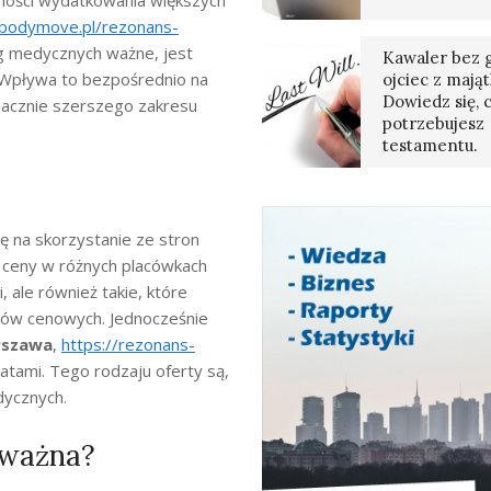
zności wydatkowania większych
/bodymove.pl/rezonans-
g medycznych ważne, jest
Kawaler bez g
ć. Wpływa to bezpośrednio na
ojciec z mają
Dowiedz się, 
znacznie szerszego zakresu
potrzebujesz
testamentu.
 na skorzystanie ze stron
 ceny w różnych placówkach
 ale również takie, które
ków cenowych. Jednocześnie
rszawa
,
https://rezonans-
tami. Tego rodzaju oferty są,
dycznych.
 ważna?