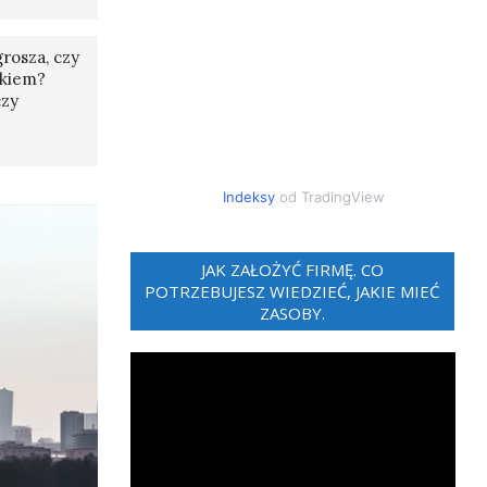
rosza, czy
tkiem?
czy
Indeksy
od TradingView
JAK ZAŁOŻYĆ FIRMĘ. CO
POTRZEBUJESZ WIEDZIEĆ, JAKIE MIEĆ
ZASOBY.
Odtwarzacz
video