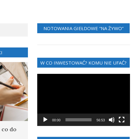
NOTOWANIA GIEŁDOWE “NA ŻYWO”
I
W CO INWESTOWAĆ? KOMU NIE UFAĆ?
Odtwarzacz
video
00:00
56:53
 co do