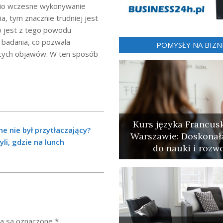
nio wczesne wykonywanie
, tym znacznie trudniej jest
o jest z tego powodu
badania, co pozwala
POMYSŁY NA BIZN
cych objawów. W ten sposób
Kurs języka Francus
e nie był przytłaczający?
Warszawie: Doskonał
i, gdzie na lunch
do nauki i rozw
a są oznaczone
*