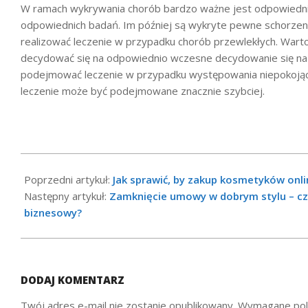
W ramach wykrywania chorób bardzo ważne jest odpowied
odpowiednich badań. Im później są wykryte pewne schorzenia
realizować leczenie w przypadku chorób przewlekłych. Wart
decydować się na odpowiednio wczesne decydowanie się na 
podejmować leczenie w przypadku występowania niepokoją
leczenie może być podejmowane znacznie szybciej.
2021-
07-
Poprzedni artykuł:
Jak sprawić, by zakup kosmetyków onlin
22
Następny artykuł:
Zamknięcie umowy w dobrym stylu – czyl
biznesowy?
DODAJ KOMENTARZ
Twój adres e-mail nie zostanie opublikowany.
Wymagane pol