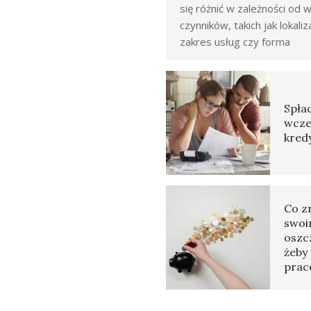
się różnić w zależności od w
czynników, takich jak lokaliz
zakres usług czy forma
Spłac
wcze
kred
Co z
swoi
oszc
żeby 
prac