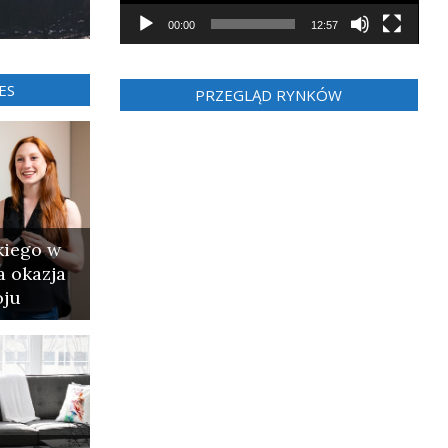
00:00
12:57
ES
PRZEGLĄD RYNKÓW
kiego w
a okazja
oju