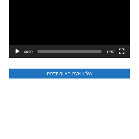
video
00:00
12:57
PRZEGLĄD RYNKÓW