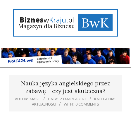
Skip
to
content
BwK
Biznes
w
Kraju
.pl
Magazyn dla Biznesu
Primary
Navigation
Nauka języka angielskiego przez
Menu
zabawę – czy jest skuteczna?
AUTOR:
MASIF
DATA:
23 MARCA 2021
KATEGORIA:
AKTUALNOŚCI
WITH:
0 COMMENTS