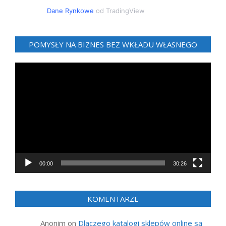
Dane Rynkowe
od TradingView
POMYSŁY NA BIZNES BEZ WKŁADU WŁASNEGO
Odtwarzacz
video
00:00
30:26
KOMENTARZE
Anonim
on
Dlaczego katalogi sklepów online są