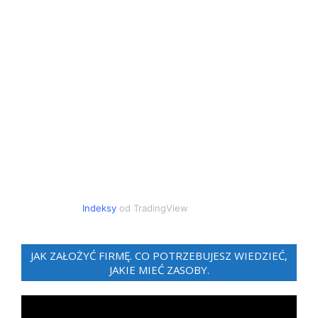
Indeksy
od TradingView
JAK ZAŁOŻYĆ FIRMĘ. CO POTRZEBUJESZ WIEDZIEĆ,
JAKIE MIEĆ ZASOBY.
Odtwarzacz