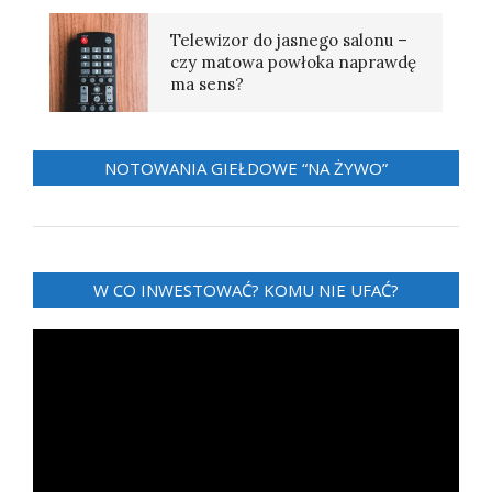
Telewizor do jasnego salonu –
czy matowa powłoka naprawdę
ma sens?
NOTOWANIA GIEŁDOWE “NA ŻYWO”
W CO INWESTOWAĆ? KOMU NIE UFAĆ?
Odtwarzacz
video