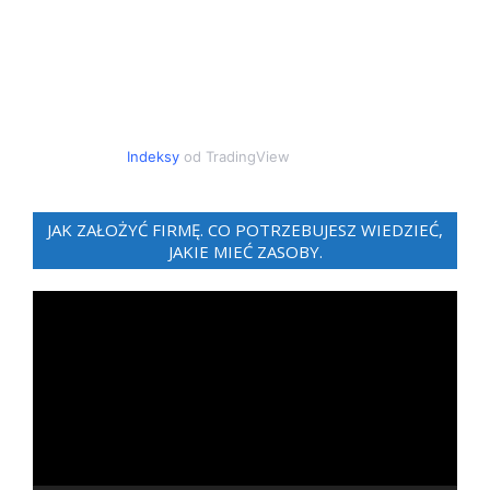
Indeksy
od TradingView
JAK ZAŁOŻYĆ FIRMĘ. CO POTRZEBUJESZ WIEDZIEĆ,
JAKIE MIEĆ ZASOBY.
Odtwarzacz
video