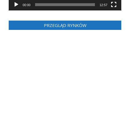
00:00
12:57
PRZEGLĄD RYNKÓW