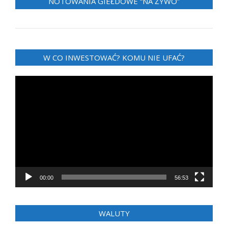
NOTOWANIA GIEŁDOWE “NA ŻYWO”
W CO INWESTOWAĆ? KOMU NIE UFAĆ?
Odtwarzacz
video
00:00
56:53
WALUTY