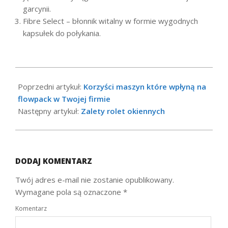
garcynii.
Fibre Select – błonnik witalny w formie wygodnych
kapsułek do połykania.
2021-
09-
Poprzedni artykuł:
Korzyści maszyn które wpłyną na
28
flowpack w Twojej firmie
Następny artykuł:
Zalety rolet okiennych
DODAJ KOMENTARZ
Twój adres e-mail nie zostanie opublikowany.
Wymagane pola są oznaczone
*
Komentarz