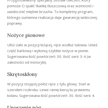
Przygotowaliśmy specjalny zestaw ćwiczeń, który
pomoże Ci spalić tkankę tłuszczową oraz wzmocnić i
uwidocznić mięśnie brzucha. To kompletny program,
którego sumienna realizacja daje gwarancję widocznej
poprawy.
Nożyce pionowe
Ułóż ciało w pozycji leżącej, ręce wzdłuż tułowia. Unieś
część barkową i wykonuj szybkie nożyce w pionie.
Sugerowana ilość powtórzeń: 30. Ilość serii: 3-4 (w
zależności od motoryki).
Skrętoskłony
W pozycji stojącej połóż ręce z tyłu głowy. Stań w
szerokim rozkroku. Lewe ramię kieruj ku prawemu
kolanu. Sugerowana ilość powtórzeń: 30. Ilość serii: 4.
Unoszenie nóg