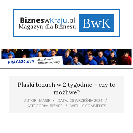
Skip
to
content
BwK
Biznes
w
Kraju
.pl
Magazyn dla Biznesu
Primary
Navigation
Płaski brzuch w 2 tygodnie – czy to
Menu
możliwe?
AUTOR:
MASIF
DATA:
28 WRZEŚNIA 2021
KATEGORIA:
BIZNES
WITH:
0 COMMENTS