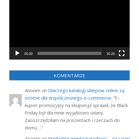
video
00:00
30:26
KOMENTARZE
Anonim
on
Dlaczego katalogi sklepów online są
istotne dla współczesnego e-commerce
: “
E-
kupon promocyjny na ekupon.pl sprawił, że Black
Friday był dla mnie wyjątkowo udany.
Zaoszczędziłam na prezentach i rzeczach do
domu.…
”
Anonim
on
Marketing międzynarodowy – na czym