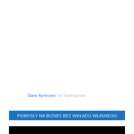
Dane Rynkowe
od TradingView
POMYSŁY NA BIZNES BEZ WKŁADU WŁASNEGO
Odtwarzacz