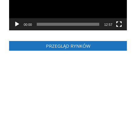
00:00
12:57
PRZEGLĄD RYNKÓW