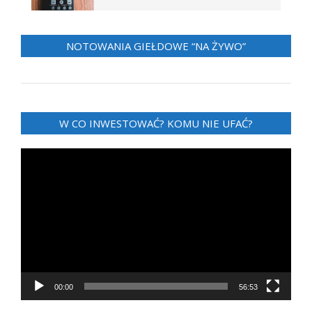
NOTOWANIA GIEŁDOWE “NA ŻYWO”
W CO INWESTOWAĆ? KOMU NIE UFAĆ?
Odtwarzacz
video
00:00
56:53