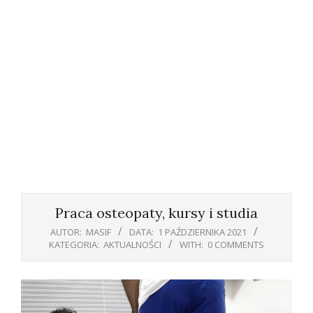
Primary
Navigation
Praca osteopaty, kursy i studia
Menu
AUTOR:
MASIF
DATA:
1 PAŹDZIERNIKA 2021
KATEGORIA:
AKTUALNOŚCI
WITH:
0 COMMENTS