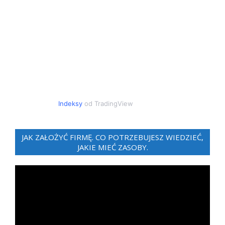
Indeksy
od TradingView
JAK ZAŁOŻYĆ FIRMĘ. CO POTRZEBUJESZ WIEDZIEĆ,
JAKIE MIEĆ ZASOBY.
Odtwarzacz
video