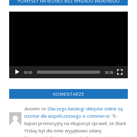
POMYSŁY NA BIZNES BEZ WKŁADU WŁASNEGO
Odtwarzacz
video
00:00
30:26
KOMENTARZE
Anonim
on
Dlaczego katalogi sklepów online są
istotne dla współczesnego e-commerce
: “
E-
kupon promocyjny na ekupon.pl sprawił, że Black
Friday był dla mnie wyjątkowo udany.