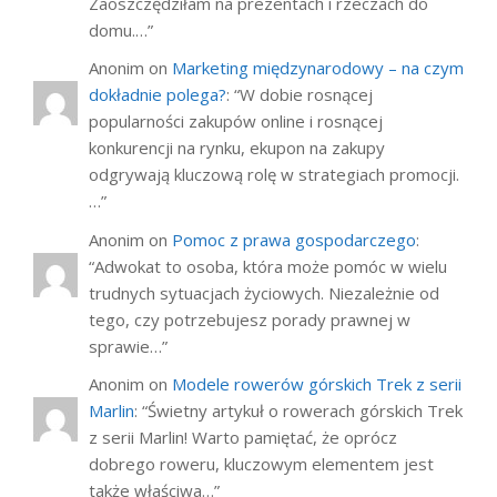
Zaoszczędziłam na prezentach i rzeczach do
domu.…
”
Anonim
on
Marketing międzynarodowy – na czym
dokładnie polega?
: “
W dobie rosnącej
popularności zakupów online i rosnącej
konkurencji na rynku, ekupon na zakupy
odgrywają kluczową rolę w strategiach promocji.
…
”
Anonim
on
Pomoc z prawa gospodarczego
:
“
Adwokat to osoba, która może pomóc w wielu
trudnych sytuacjach życiowych. Niezależnie od
tego, czy potrzebujesz porady prawnej w
sprawie…
”
Anonim
on
Modele rowerów górskich Trek z serii
Marlin
: “
Świetny artykuł o rowerach górskich Trek
z serii Marlin! Warto pamiętać, że oprócz
dobrego roweru, kluczowym elementem jest
także właściwa…
”