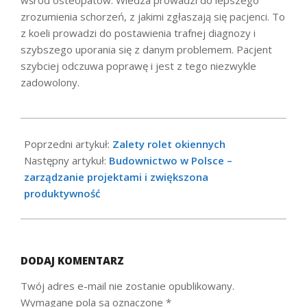
wśród osteopatów. Wiedza prowadzi do lepszego
zrozumienia schorzeń, z jakimi zgłaszają się pacjenci. To
z koeli prowadzi do postawienia trafnej diagnozy i
szybszego uporania się z danym problemem. Pacjent
szybciej odczuwa poprawę i jest z tego niezwykle
zadowolony.
2021-
10-
Poprzedni artykuł:
Zalety rolet okiennych
01
Następny artykuł:
Budownictwo w Polsce –
zarządzanie projektami i zwiększona
produktywność
DODAJ KOMENTARZ
Twój adres e-mail nie zostanie opublikowany.
Wymagane pola są oznaczone
*