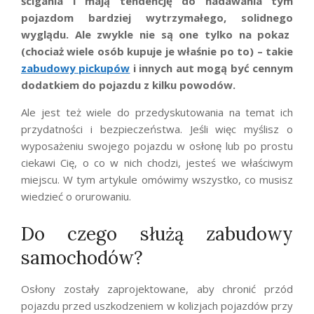
ścigania i mają tendencję do nadawania tym
pojazdom bardziej wytrzymałego,
solidnego
wyglądu. Ale zwykle nie są one tylko na pokaz
(chociaż wiele osób kupuje je właśnie po to) –
takie
zabudowy pickupów
i innych aut
mogą być cennym
dodatkiem do pojazdu z kilku powodów.
Ale jest też wiele
do przedyskutowania
na temat ich
przydatności i bezpieczeństwa. Jeśli więc myślisz o
wyposażeniu swojego pojazdu w osłonę lub po prostu
ciekawi Cię, o co w nich chodzi, jesteś we właściwym
miejscu. W tym artykule omówi
my
wszystko, co musisz
wiedzieć o
orurowaniu.
Do czego służą zabudowy
samochodów?
Osłony zostały zaprojektowane, aby chronić przód
pojazdu przed uszkodzeniem w kolizjach pojazdów przy