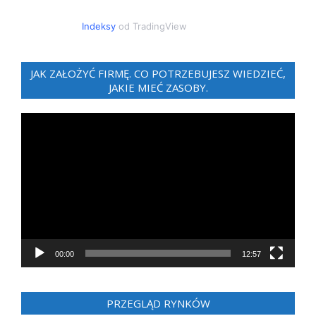
Indeksy
od TradingView
JAK ZAŁOŻYĆ FIRMĘ. CO POTRZEBUJESZ WIEDZIEĆ,
JAKIE MIEĆ ZASOBY.
Odtwarzacz
video
00:00
12:57
PRZEGLĄD RYNKÓW