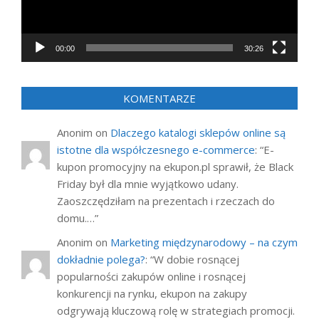
00:00
30:26
KOMENTARZE
Anonim
on
Dlaczego katalogi sklepów online są
istotne dla współczesnego e-commerce
: “
E-
kupon promocyjny na ekupon.pl sprawił, że Black
Friday był dla mnie wyjątkowo udany.
Zaoszczędziłam na prezentach i rzeczach do
domu.…
”
Anonim
on
Marketing międzynarodowy – na czym
dokładnie polega?
: “
W dobie rosnącej
popularności zakupów online i rosnącej
konkurencji na rynku, ekupon na zakupy
odgrywają kluczową rolę w strategiach promocji.