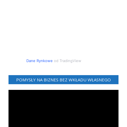
Dane Rynkowe
od TradingView
POMYSŁY NA BIZNES BEZ WKŁADU WŁASNEGO
Odtwarzacz
video