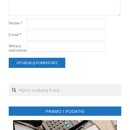
Nazwa
*
E-mail
*
Witryna
internetowa
Search
PRAWO I PODATKI