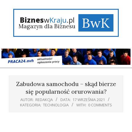
Skip
to
content
BwK
Biznes
w
Kraju
.pl
Magazyn dla Biznesu
Primary
Navigation
Zabudowa samochodu – skąd bierze
Menu
się popularność orurowania?
AUTOR:
REDAKCJA
DATA:
17 WRZEŚNIA 2021
KATEGORIA:
TECHNOLOGIA
WITH:
0 COMMENTS