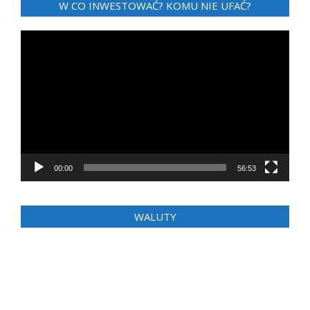
W CO INWESTOWAĆ? KOMU NIE UFAĆ?
Odtwarzacz
video
00:00
56:53
WALUTY