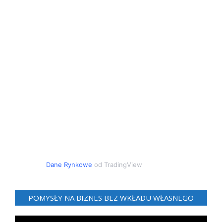
Dane Rynkowe
od TradingView
POMYSŁY NA BIZNES BEZ WKŁADU WŁASNEGO
Odtwarzacz