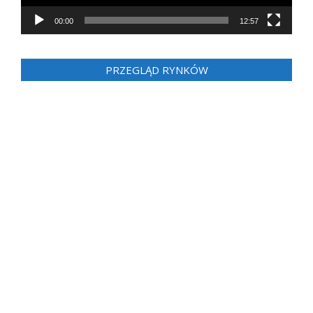
00:00
12:57
PRZEGLĄD RYNKÓW