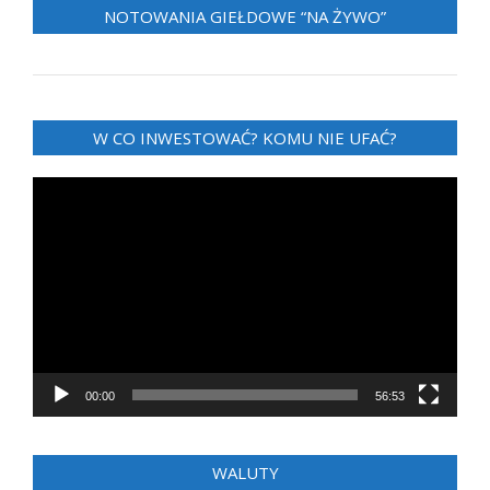
NOTOWANIA GIEŁDOWE “NA ŻYWO”
W CO INWESTOWAĆ? KOMU NIE UFAĆ?
Odtwarzacz
video
00:00
56:53
WALUTY