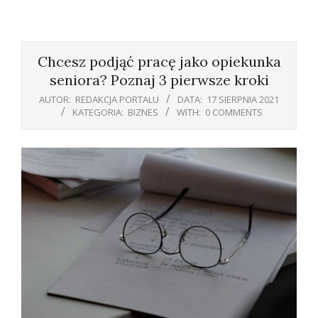
Primary
Navigation
Chcesz podjąć pracę jako opiekunka
Menu
seniora? Poznaj 3 pierwsze kroki
AUTOR:
REDAKCJA PORTALU
DATA:
17 SIERPNIA 2021
KATEGORIA:
BIZNES
WITH:
0 COMMENTS