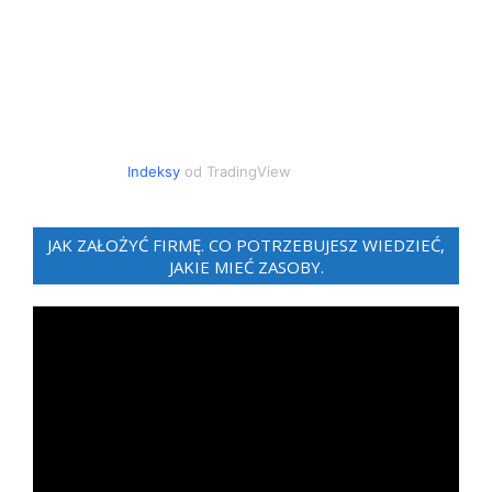
Indeksy
od TradingView
JAK ZAŁOŻYĆ FIRMĘ. CO POTRZEBUJESZ WIEDZIEĆ,
JAKIE MIEĆ ZASOBY.
Odtwarzacz
video