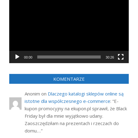
video
00:00
30:26
KOMENTARZE
Anonim
on
Dlaczego katalogi sklepów online są
istotne dla współczesnego e-commerce
: “
E-
kupon promocyjny na ekupon.pl sprawił, że Black
Friday był dla mnie wyjątkowo udany.
Zaoszczędziłam na prezentach i rzeczach do
domu.…
”