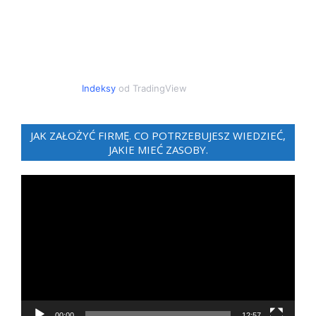
Indeksy
od TradingView
JAK ZAŁOŻYĆ FIRMĘ. CO POTRZEBUJESZ WIEDZIEĆ,
JAKIE MIEĆ ZASOBY.
Odtwarzacz
video
00:00
12:57