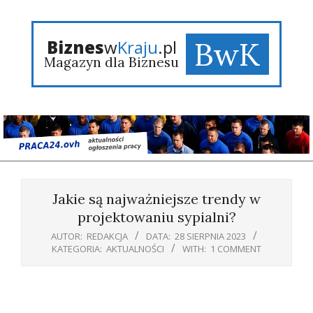
Skip
to
content
BwK
Biznes
w
Kraju
.pl
Magazyn dla Biznesu
Primary
Navigation
Jakie są najważniejsze trendy w
Menu
projektowaniu sypialni?
AUTOR:
REDAKCJA
DATA:
28 SIERPNIA 2023
KATEGORIA:
AKTUALNOŚCI
WITH:
1 COMMENT