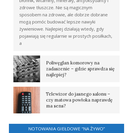
błonnik, witaminy, minerały, antyoksydanty i
zdrowe tłuszcze. Nie są magicznym
sposobem na zdrowie, ale dobrze dobrane
mogą pomóc budować lepsze nawyki
żywieniowe. Najlepiej działają wtedy, gdy
pojawiają się regularnie w prostych posiłkach,
a
Poliwęglan komorowy na
zadaszenie – gdzie sprawdza się
najlepiej?
Telewizor do jasnego salonu –
czy matowa powłoka naprawdę
ma sens?
NOTOWANIA GIEŁDOWE “NA ŻYWO”