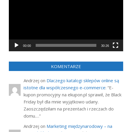
00:00
30:26
KOMENTARZE
Andrzej
on
Dlaczego katalogi sklepów online są
istotne dla współczesnego e-commerce
: “
E-
kupon promocyjny na ekupon.pl sprawił, że Black
Friday był dla mnie wyjątkowo udany.
Zaoszczędziłam na prezentach i rzeczach do
domu.…
”
Andrzej
on
Marketing międzynarodowy – na