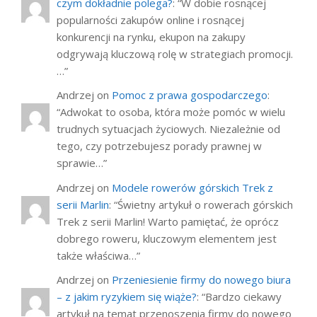
czym dokładnie polega?
: “
W dobie rosnącej
popularności zakupów online i rosnącej
konkurencji na rynku, ekupon na zakupy
odgrywają kluczową rolę w strategiach promocji.
…
”
Andrzej
on
Pomoc z prawa gospodarczego
:
“
Adwokat to osoba, która może pomóc w wielu
trudnych sytuacjach życiowych. Niezależnie od
tego, czy potrzebujesz porady prawnej w
sprawie…
”
Andrzej
on
Modele rowerów górskich Trek z
serii Marlin
: “
Świetny artykuł o rowerach górskich
Trek z serii Marlin! Warto pamiętać, że oprócz
dobrego roweru, kluczowym elementem jest
także właściwa…
”
Andrzej
on
Przeniesienie firmy do nowego biura
– z jakim ryzykiem się wiąże?
: “
Bardzo ciekawy
artykuł na temat przenoszenia firmy do nowego