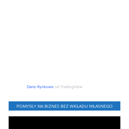
Dane Rynkowe
od TradingView
POMYSŁY NA BIZNES BEZ WKŁADU WŁASNEGO
Odtwarzacz
video