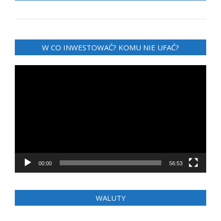
W CO INWESTOWAĆ? KOMU NIE UFAĆ?
Odtwarzacz
video
00:00
56:53
WALUTY