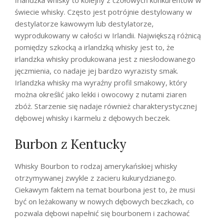
Irlandzka whisky to kolejny z czołowych konkurentów w
świecie whisky. Często jest potrójnie destylowany w
destylatorze kawowym lub destylatorze,
wyprodukowany w całości w Irlandii. Największą różnicą
pomiędzy szkocką a irlandzką whisky jest to, że
irlandzka whisky produkowana jest z niesłodowanego
jęczmienia, co nadaje jej bardzo wyrazisty smak.
Irlandzka whisky ma wyraźny profil smakowy, który
można określić jako lekki i owocowy z nutami ziaren
zbóż. Starzenie się nadaje również charakterystycznej
dębowej whisky i karmelu z dębowych beczek.
Burbon z Kentucky
Whisky Bourbon to rodzaj amerykańskiej whisky
otrzymywanej zwykle z zacieru kukurydzianego.
Ciekawym faktem na temat bourbona jest to, że musi
być on leżakowany w nowych dębowych beczkach, co
pozwala dębowi napełnić się bourbonem i zachować