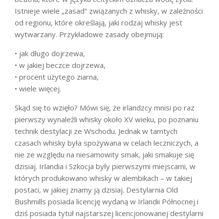
Istnieje wiele „zasad” związanych z whisky, w zależności
od regionu, które określają, jaki rodzaj whisky jest
wytwarzany. Przykładowe zasady obejmują:
• jak długo dojrzewa,
• w jakiej beczce dojrzewa,
• procent użytego ziarna,
• wiele więcej.
Skąd się to wzięło? Mówi się, że irlandzcy mnisi po raz
pierwszy wynaleźli whisky około XV wieku, po poznaniu
technik destylacji ze Wschodu. Jednak w tamtych
czasach whisky była spożywana w celach leczniczych, a
nie ze względu na niesamowity smak, jaki smakuje się
dzisiaj. Irlandia i Szkocja były pierwszymi miejscami, w
których produkowano whisky w alembikach – w takiej
postaci, w jakiej znamy ją dzisiaj. Destylarnia Old
Bushmills posiada licencję wydaną w Irlandii Północnej i
dziś posiada tytuł najstarszej licencjonowanej destylarni