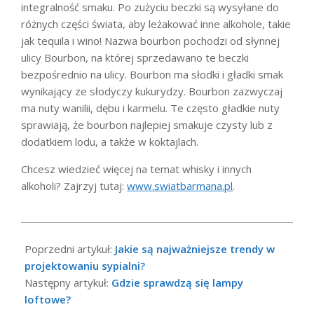
integralność smaku. Po zużyciu beczki są wysyłane do
różnych części świata, aby leżakować inne alkohole, takie
jak tequila i wino! Nazwa bourbon pochodzi od słynnej
ulicy Bourbon, na której sprzedawano te beczki
bezpośrednio na ulicy. Bourbon ma słodki i gładki smak
wynikający ze słodyczy kukurydzy. Bourbon zazwyczaj
ma nuty wanilii, dębu i karmelu. Te często gładkie nuty
sprawiają, że bourbon najlepiej smakuje czysty lub z
dodatkiem lodu, a także w koktajlach.
Chcesz wiedzieć więcej na temat whisky i innych
alkoholi? Zajrzyj tutaj:
www.swiatbarmana.pl
.
2023-
08-
Poprzedni artykuł:
Jakie są najważniejsze trendy w
30
projektowaniu sypialni?
Następny artykuł:
Gdzie sprawdzą się lampy
loftowe?