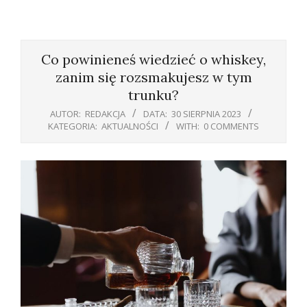
Primary
Navigation
Co powinieneś wiedzieć o whiskey,
Menu
zanim się rozsmakujesz w tym
trunku?
AUTOR:
REDAKCJA
DATA:
30 SIERPNIA 2023
KATEGORIA:
AKTUALNOŚCI
WITH:
0 COMMENTS