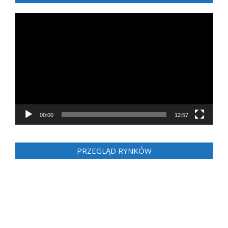
Odtwarzacz
video
00:00
12:57
PRZEGLĄD RYNKÓW