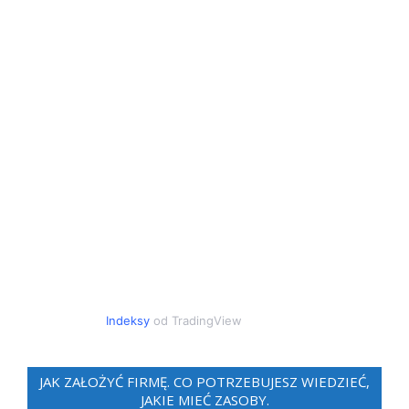
Indeksy
od TradingView
JAK ZAŁOŻYĆ FIRMĘ. CO POTRZEBUJESZ WIEDZIEĆ,
JAKIE MIEĆ ZASOBY.