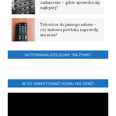
zadaszenie – gdzie sprawdza się
najlepiej?
Telewizor do jasnego salonu –
czy matowa powłoka naprawdę
ma sens?
NOTOWANIA GIEŁDOWE “NA ŻYWO”
W CO INWESTOWAĆ? KOMU NIE UFAĆ?
Odtwarzacz
video