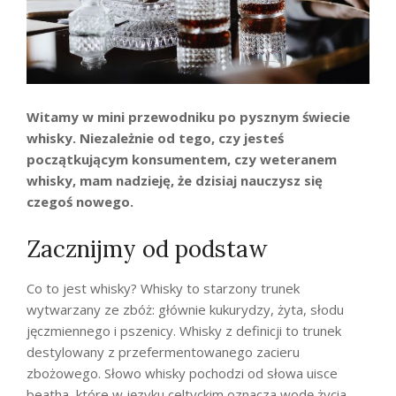
Witamy w mini przewodniku po pysznym świecie
whisky. Niezależnie od tego, czy jesteś
początkującym konsumentem, czy weteranem
whisky, mam nadzieję, że dzisiaj nauczysz się
czegoś nowego.
Zacznijmy od podstaw
Co to jest whisky? Whisky to starzony trunek
wytwarzany ze zbóż: głównie kukurydzy, żyta, słodu
jęczmiennego i pszenicy. Whisky z definicji to trunek
destylowany z przefermentowanego zacieru
zbożowego. Słowo whisky pochodzi od słowa uisce
beatha, które w języku celtyckim oznacza wodę życia.