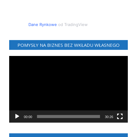
Dane Rynkowe
od TradingView
POMYSŁY NA BIZNES BEZ WKŁADU WŁASNEGO
Odtwarzacz
video
00:00
30:26