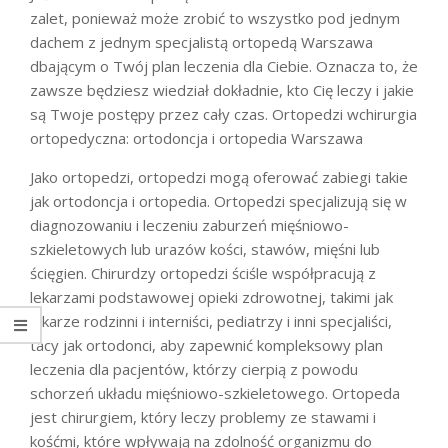
zalet, ponieważ może zrobić to wszystko pod jednym
dachem z jednym specjalistą ortopedą Warszawa
dbającym o Twój plan leczenia dla Ciebie. Oznacza to, że
zawsze będziesz wiedział dokładnie, kto Cię leczy i jakie
są Twoje postępy przez cały czas. Ortopedzi wchirurgia
ortopedyczna: ortodoncja i ortopedia Warszawa
Jako ortopedzi, ortopedzi mogą oferować zabiegi takie
jak ortodoncja i ortopedia. Ortopedzi specjalizują się w
diagnozowaniu i leczeniu zaburzeń mięśniowo-
szkieletowych lub urazów kości, stawów, mięśni lub
ścięgien. Chirurdzy ortopedzi ściśle współpracują z
lekarzami podstawowej opieki zdrowotnej, takimi jak
lekarze rodzinni i interniści, pediatrzy i inni specjaliści,
tacy jak ortodonci, aby zapewnić kompleksowy plan
leczenia dla pacjentów, którzy cierpią z powodu
schorzeń układu mięśniowo-szkieletowego. Ortopeda
jest chirurgiem, który leczy problemy ze stawami i
kośćmi, które wpływają na zdolność organizmu do