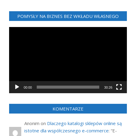
POMYSŁY NA BIZNES BEZ WKŁADU WŁASNEGO
Odtwarzacz
video
00:00
30:26
KOMENTARZE
Anonim
on
Dlaczego katalogi sklepów online są
istotne dla współczesnego e-commerce
: “
E-