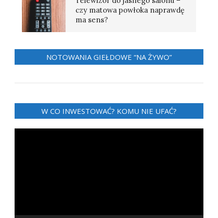
Telewizor do jasnego salonu –
czy matowa powłoka naprawdę
ma sens?
NOTOWANIA GIEŁDOWE “NA ŻYWO”
W CO INWESTOWAĆ? KOMU NIE UFAĆ?
Odtwarzacz
video