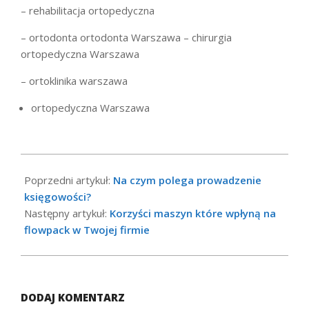
– rehabilitacja ortopedyczna
– ortodonta ortodonta Warszawa – chirurgia
ortopedyczna Warszawa
– ortoklinika warszawa
ortopedyczna Warszawa
2021-
09-
Poprzedni artykuł:
Na czym polega prowadzenie
24
księgowości?
Następny artykuł:
Korzyści maszyn które wpłyną na
flowpack w Twojej firmie
DODAJ KOMENTARZ