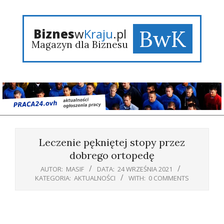
Skip
to
content
BwK
Biznes
w
Kraju
.pl
Magazyn dla Biznesu
Primary
Navigation
Leczenie pękniętej stopy przez
Menu
dobrego ortopedę
AUTOR:
MASIF
DATA:
24 WRZEŚNIA 2021
KATEGORIA:
AKTUALNOŚCI
WITH:
0 COMMENTS