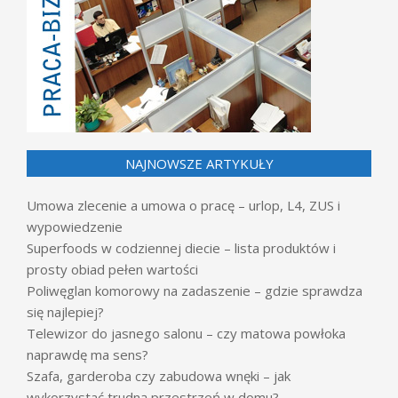
NAJNOWSZE ARTYKUŁY
Umowa zlecenie a umowa o pracę – urlop, L4, ZUS i
wypowiedzenie
Superfoods w codziennej diecie – lista produktów i
prosty obiad pełen wartości
Poliwęglan komorowy na zadaszenie – gdzie sprawdza
się najlepiej?
Telewizor do jasnego salonu – czy matowa powłoka
naprawdę ma sens?
Szafa, garderoba czy zabudowa wnęki – jak
wykorzystać trudną przestrzeń w domu?