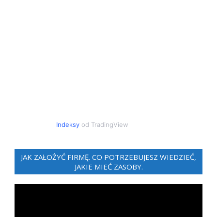
Indeksy
od TradingView
JAK ZAŁOŻYĆ FIRMĘ. CO POTRZEBUJESZ WIEDZIEĆ,
JAKIE MIEĆ ZASOBY.
Odtwarzacz
video