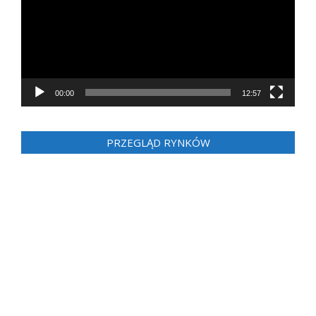
00:00
12:57
PRZEGLĄD RYNKÓW