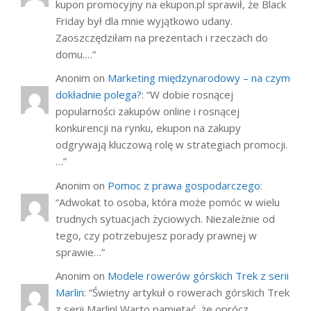
kupon promocyjny na ekupon.pl sprawił, że Black
Friday był dla mnie wyjątkowo udany.
Zaoszczędziłam na prezentach i rzeczach do
domu.…
”
Anonim
on
Marketing międzynarodowy – na czym
dokładnie polega?
: “
W dobie rosnącej
popularności zakupów online i rosnącej
konkurencji na rynku, ekupon na zakupy
odgrywają kluczową rolę w strategiach promocji.
…
”
Anonim
on
Pomoc z prawa gospodarczego
:
“
Adwokat to osoba, która może pomóc w wielu
trudnych sytuacjach życiowych. Niezależnie od
tego, czy potrzebujesz porady prawnej w
sprawie…
”
Anonim
on
Modele rowerów górskich Trek z serii
Marlin
: “
Świetny artykuł o rowerach górskich Trek
z serii Marlin! Warto pamiętać, że oprócz