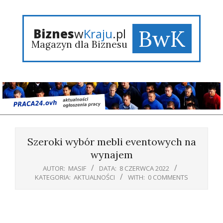
Skip
to
content
BwK
Biznes
w
Kraju
.pl
Magazyn dla Biznesu
Primary
Navigation
Szeroki wybór mebli eventowych na
Menu
wynajem
AUTOR:
MASIF
DATA:
8 CZERWCA 2022
KATEGORIA:
AKTUALNOŚCI
WITH:
0 COMMENTS