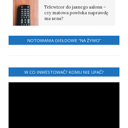
Telewizor do jasnego salonu –
czy matowa powłoka naprawdę
ma sens?
NOTOWANIA GIEŁDOWE “NA ŻYWO”
W CO INWESTOWAĆ? KOMU NIE UFAĆ?
Odtwarzacz
video