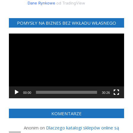
Dane Rynkowe
od TradingView
POMYSŁY NA BIZNES BEZ WKŁADU WŁASNEGO
Odtwarzacz
video
00:00
30:26
KOMENTARZE
Anonim
on
Dlaczego katalogi sklepów online są