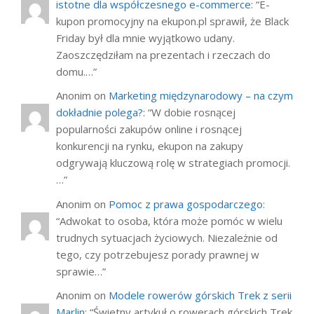
istotne dla współczesnego e-commerce
: “
E-
kupon promocyjny na ekupon.pl sprawił, że Black
Friday był dla mnie wyjątkowo udany.
Zaoszczędziłam na prezentach i rzeczach do
domu.…
”
Anonim
on
Marketing międzynarodowy – na czym
dokładnie polega?
: “
W dobie rosnącej
popularności zakupów online i rosnącej
konkurencji na rynku, ekupon na zakupy
odgrywają kluczową rolę w strategiach promocji.
…
”
Anonim
on
Pomoc z prawa gospodarczego
:
“
Adwokat to osoba, która może pomóc w wielu
trudnych sytuacjach życiowych. Niezależnie od
tego, czy potrzebujesz porady prawnej w
sprawie…
”
Anonim
on
Modele rowerów górskich Trek z serii
Marlin
: “
Świetny artykuł o rowerach górskich Trek