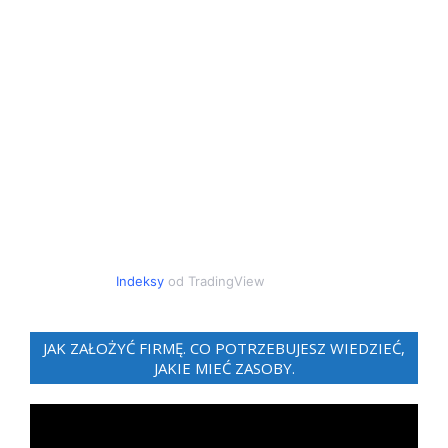
Indeksy
od TradingView
JAK ZAŁOŻYĆ FIRMĘ. CO POTRZEBUJESZ WIEDZIEĆ,
JAKIE MIEĆ ZASOBY.
Odtwarzacz
video