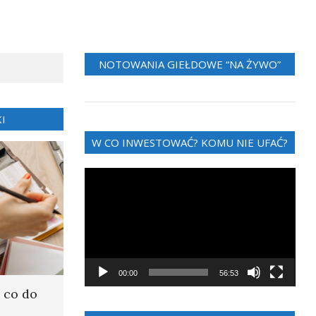
NOTOWANIA GIEŁDOWE “NA ŻYWO”
I
W CO INWESTOWAĆ? KOMU NIE UFAĆ?
Odtwarzacz
video
00:00
56:53
 co do