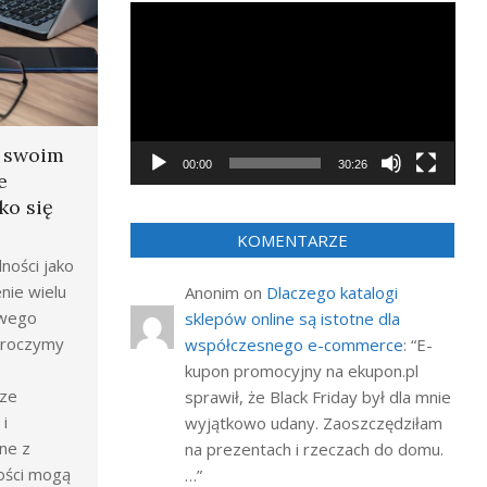
Odtwarzacz
video
a swoim
00:00
30:26
e
ko się
KOMENTARZE
ności jako
nie wielu
Anonim
on
Dlaczego katalogi
owego
sklepów online są istotne dla
wkroczymy
współczesnego e-commerce
: “
E-
kupon promocyjny na ekupon.pl
rze
sprawił, że Black Friday był dla mnie
i
wyjątkowo udany. Zaoszczędziłam
ne z
na prezentach i rzeczach do domu.
ości mogą
…
”