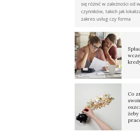
się różnić w zależności od w
czynników, takich jak lokaliz
zakres usług czy forma
Spłac
wcze
kred
Co z
swoi
oszc
żeby 
prac