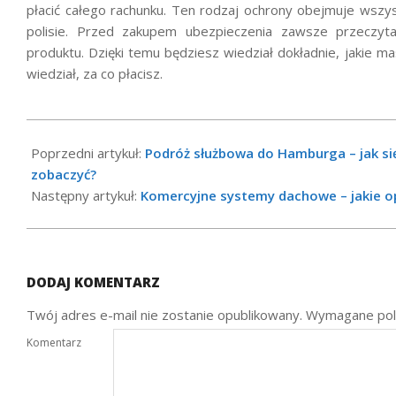
płacić całego rachunku. Ten rodzaj ochrony obejmuje wszy
polisie. Przed zakupem ubezpieczenia zawsze przeczyta
produktu. Dzięki temu będziesz wiedział dokładnie, jakie m
wiedział, za co płacisz.
2020-
10-
Poprzedni artykuł:
Podróż służbowa do Hamburga – jak si
12
zobaczyć?
Następny artykuł:
Komercyjne systemy dachowe – jakie o
DODAJ KOMENTARZ
Twój adres e-mail nie zostanie opublikowany.
Wymagane pol
Komentarz