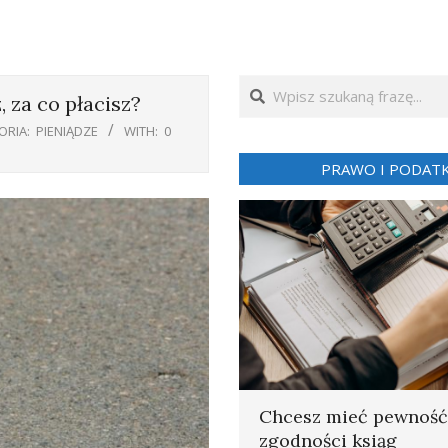
Search
 za co płacisz?
ORIA:
PIENIĄDZE
WITH:
0
PRAWO I PODATK
Chcesz mieć pewność
zgodności ksiąg