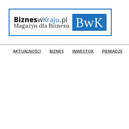
Skip
to
content
BwK
Biznes
w
Kraju
.pl
Magazyn dla Biznesu
AKTUALNOŚCI
BIZNES
INWESTOR
PIENIĄDZE
Primary
Navigation
Menu