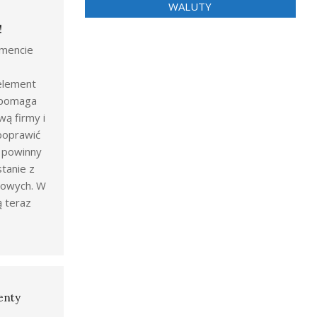
WALUTY
!
mencie
 element
ż pomaga
wą firmy i
poprawić
y powinny
tanie z
gowych. W
ą teraz
enty