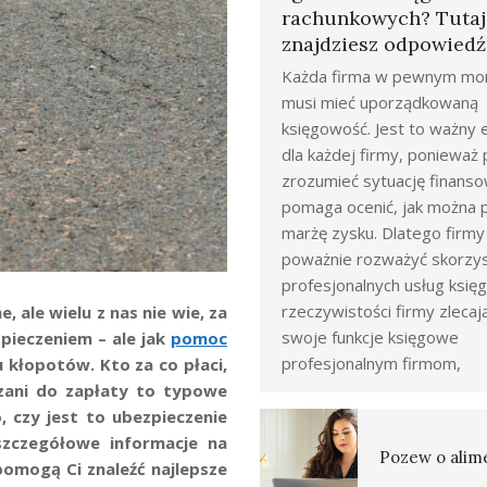
rachunkowych? Tutaj
znajdziesz odpowiedź
Każda firma w pewnym mo
musi mieć uporządkowaną
księgowość. Jest to ważny
dla każdej firmy, poniewa
zrozumieć sytuację finanso
pomaga ocenić, jak można 
marżę zysku. Dlatego firm
poważnie rozważyć skorzys
profesjonalnych usług księ
rzeczywistości firmy zlecaj
ale wielu z nas nie wie, za
swoje funkcje księgowe
pieczeniem – ale jak
pomoc
profesjonalnym firmom,
 kłopotów. Kto za co płaci,
ązani do zapłaty to typowe
, czy jest to ubezpieczenie
szczegółowe informacje na
Pozew o alim
omogą Ci znaleźć najlepsze