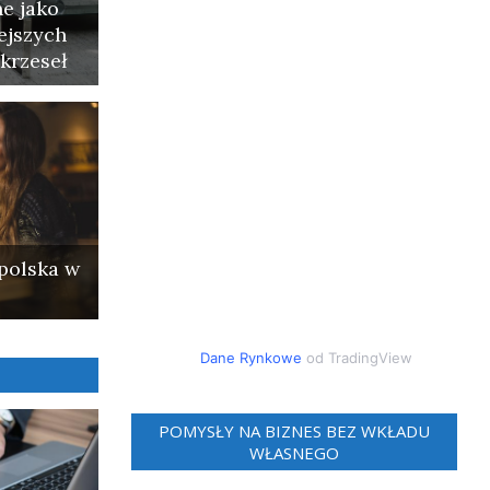
e jako
ejszych
krzeseł
polska w
Dane Rynkowe
od TradingView
POMYSŁY NA BIZNES BEZ WKŁADU
WŁASNEGO