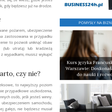
ek, gdy będziesz już na drodze.
e
POMYSŁY NA BIZN
owane pożarem, ubezpieczenie
ona zastosowania w przypadku
nie to pozwoli uniknąć obaw
lub utratą) lub kradzieżą
 z wypadkami, musisz wykupić
Kurs języka Francus
Warszawie: Doskonał
rto, czy nie?
do nauki i rozw
eksowe, to najwyższy poziom
kie przypadkowe uszkodzenia,
nych osób, jeśli jesteś winny.
 ubezpieczeniem samochodu,
j gałęzi, nie będziesz musiał