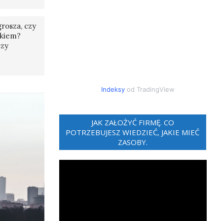
rosza, czy
tkiem?
czy
Indeksy
od TradingView
JAK ZAŁOŻYĆ FIRMĘ. CO
POTRZEBUJESZ WIEDZIEĆ, JAKIE MIEĆ
ZASOBY.
Odtwarzacz
video