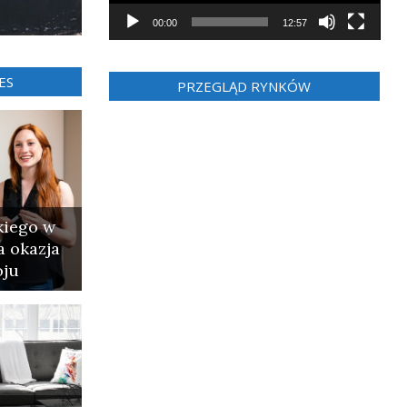
00:00
12:57
ES
PRZEGLĄD RYNKÓW
kiego w
a okazja
oju