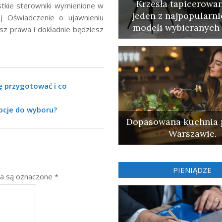
Krzesła tapicerowan
stkie sterowniki wymienione w
jeden z najpopularni
j Oświadczenie o ujawnieniu
modeli wybieranych 
asz prawa i dokładnie będziesz
ę przygotować i co
pcje do wyboru?
Dopasowana kuchnia 
Warszawie.
PIENIĄDZE
a są oznaczone
*