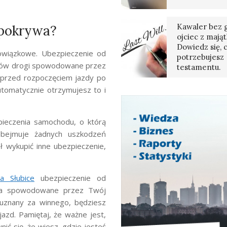
Kawaler bez g
 pokrywa?
ojciec z mają
Dowiedz się, 
owiązkowe. Ubezpieczenie od
potrzebujesz
ników drogi spowodowane przez
testamentu.
przed rozpoczęciem jazdy po
automatycznie otrzymujesz to i
pieczenia samochodu, o którą
obejmuje żadnych uszkodzeń
 wykupić inne ubezpieczenie,
a Słubice
ubezpieczenie od
enia spowodowane przez Twój
 uznany za winnego, będziesz
jazd. Pamiętaj, że ważne jest,
ć się, że wiesz, gdzie jesteś