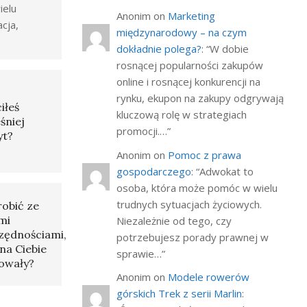
ielu
Anonim
on
Marketing
acja,
międzynarodowy – na czym
dokładnie polega?
: “
W dobie
rosnącej popularności zakupów
online i rosnącej konkurencji na
rynku, ekupon na zakupy odgrywają
iłeś
kluczową rolę w strategiach
śniej
promocji.…
”
yt?
Anonim
on
Pomoc z prawa
gospodarczego
: “
Adwokat to
osoba, która może pomóc w wielu
trudnych sytuacjach życiowych.
robić ze
mi
Niezależnie od tego, czy
zędnościami,
potrzebujesz porady prawnej w
na Ciebie
sprawie…
”
owały?
Anonim
on
Modele rowerów
górskich Trek z serii Marlin
: