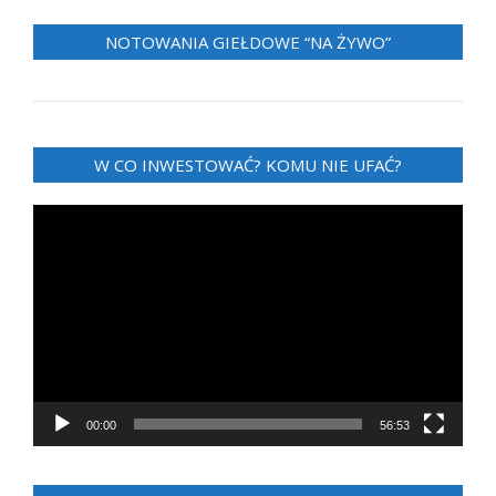
NOTOWANIA GIEŁDOWE “NA ŻYWO”
W CO INWESTOWAĆ? KOMU NIE UFAĆ?
Odtwarzacz
video
00:00
56:53