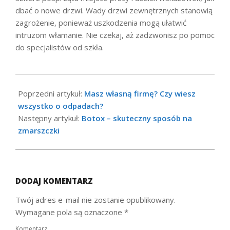
dbać o nowe drzwi. Wady drzwi zewnętrznych stanowią
zagrożenie, ponieważ uszkodzenia mogą ułatwić
intruzom włamanie. Nie czekaj, aż zadzwonisz po pomoc
do specjalistów od szkła.
2021-
06-
Poprzedni artykuł:
Masz własną firmę? Czy wiesz
10
wszystko o odpadach?
Następny artykuł:
Botox – skuteczny sposób na
zmarszczki
DODAJ KOMENTARZ
Twój adres e-mail nie zostanie opublikowany.
Wymagane pola są oznaczone
*
Komentarz