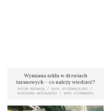
Primary
Navigation
Wymiana szkła w drzwiach
Menu
tarasowych – co należy wiedzieć?
AUTOR:
REDAKCJA
DATA:
10 CZERWCA 2021
KATEGORIA:
AKTUALNOŚCI
WITH:
0 COMMENTS