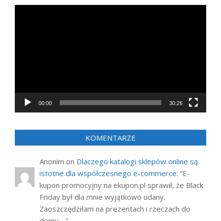
Odtwarzacz
video
00:00
30:26
KOMENTARZE
Anonim
on
Dlaczego katalogi sklepów online są
istotne dla współczesnego e-commerce
: “
E-
kupon promocyjny na ekupon.pl sprawił, że Black
Friday był dla mnie wyjątkowo udany.
Zaoszczędziłam na prezentach i rzeczach do
domu.…
”