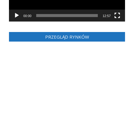
00:00
12:57
PRZEGLĄD RYNKÓW