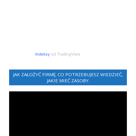
Indeksy
od TradingView
JAK ZAŁOŻYĆ FIRMĘ. CO POTRZEBUJESZ WIEDZIEĆ,
JAKIE MIEĆ ZASOBY.
Odtwarzacz
video