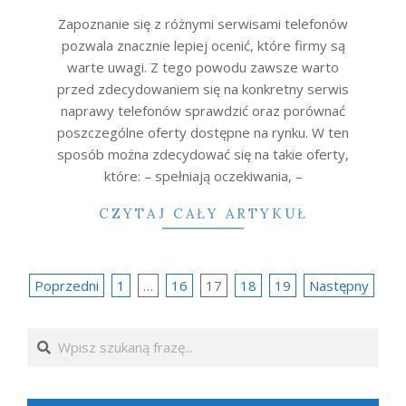
30
Zapoznanie się z różnymi serwisami telefonów
pozwala znacznie lepiej ocenić, które firmy są
warte uwagi. Z tego powodu zawsze warto
przed zdecydowaniem się na konkretny serwis
naprawy telefonów sprawdzić oraz porównać
poszczególne oferty dostępne na rynku. W ten
sposób można zdecydować się na takie oferty,
które: – spełniają oczekiwania, –
CZYTAJ CAŁY ARTYKUŁ
Nawigacja
Poprzedni
1
…
16
17
18
19
Następny
po
Search
wpisach