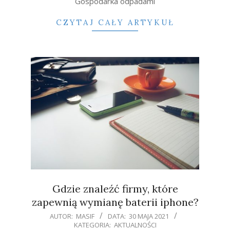
Gospodarka odpadami
CZYTAJ CAŁY ARTYKUŁ
Gdzie znaleźć firmy, które
zapewnią wymianę baterii iphone?
2021-
AUTOR:
MASIF
DATA:
30 MAJA 2021
KATEGORIA:
AKTUALNOŚCI
05-