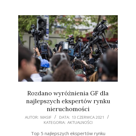
Rozdano wyróżnienia GF dla
najlepszych ekspertów rynku
nieruchomości
2021-
AUTOR:
MASIF
DATA:
13 CZERWCA 2021
KATEGORIA:
AKTUALNOŚCI
06-
13
Top 5 najlepszych ekspertów rynku