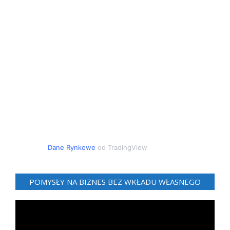
Dane Rynkowe
od TradingView
POMYSŁY NA BIZNES BEZ WKŁADU WŁASNEGO
Odtwarzacz
video