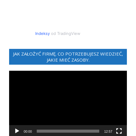
Indeksy
od TradingView
JAK ZAŁOŻYĆ FIRMĘ. CO POTRZEBUJESZ WIEDZIEĆ,
JAKIE MIEĆ ZASOBY.
Odtwarzacz
video
00:00
12:57