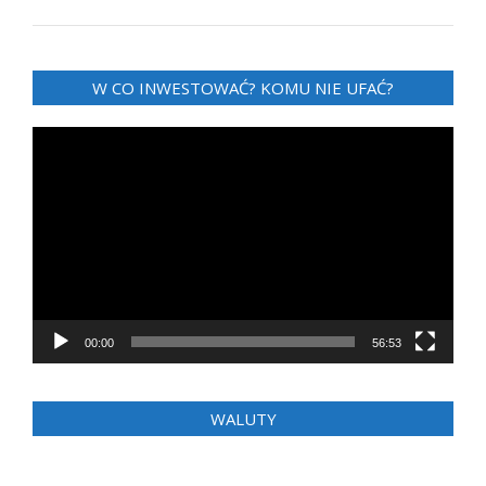
W CO INWESTOWAĆ? KOMU NIE UFAĆ?
Odtwarzacz
video
00:00
56:53
WALUTY