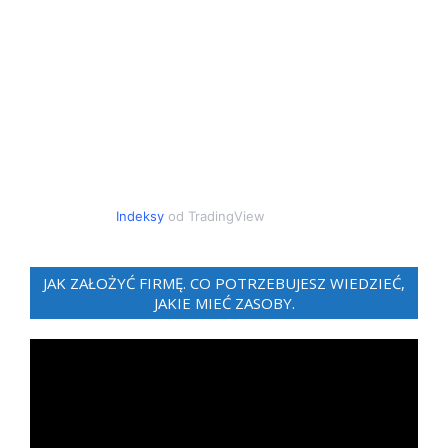
Indeksy
od TradingView
JAK ZAŁOŻYĆ FIRMĘ. CO POTRZEBUJESZ WIEDZIEĆ,
JAKIE MIEĆ ZASOBY.
Odtwarzacz
video