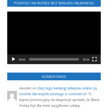
POMYSŁY NA BIZNES BEZ WKŁADU WŁASNEGO
Odtwarzacz
video
00:00
30:26
KOMENTARZE
Anonim
on
Dlaczego katalogi sklepów online są
istotne dla współczesnego e-commerce
: “
E-
kupon promocyjny na ekupon.pl sprawił, że Black
Friday był dla mnie wyjątkowo udany.