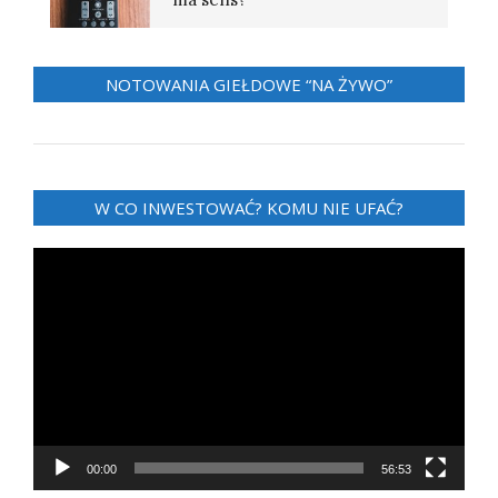
NOTOWANIA GIEŁDOWE “NA ŻYWO”
W CO INWESTOWAĆ? KOMU NIE UFAĆ?
Odtwarzacz
video
00:00
56:53