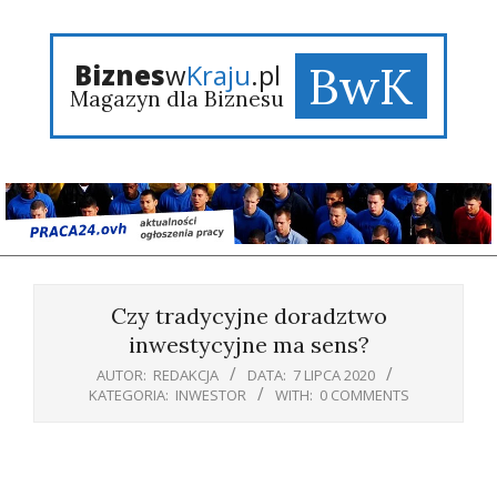
Skip
to
content
BwK
Biznes
w
Kraju
.pl
Magazyn dla Biznesu
Primary
Navigation
Czy tradycyjne doradztwo
Menu
inwestycyjne ma sens?
AUTOR:
REDAKCJA
DATA:
7 LIPCA 2020
KATEGORIA:
INWESTOR
WITH:
0 COMMENTS