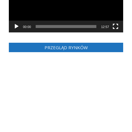
00:00
12:57
PRZEGLĄD RYNKÓW