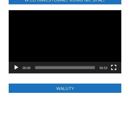
Odtwarzacz
video
00:00
56:53
WALUTY