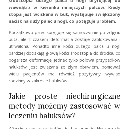
śródstopia dużego palca u nogi dryfującej do
wewnątrz w kierunku mniejszych palców. Kiedy
stopa jest wciskana w but, występuje zwiększony
nacisk na duży palec u nogi, co potęguje problem.
Początkowo palec koryguje się samoczynnie po zdjęciu
buta, ale z czasem deformacja zostaje zablokowana i
utrwalona. Ponadto inne kości dużego palca u nogi
bardziej dociskają głowę kości śródstopia do środka, co
pogarsza deformację. Jednak tylko połowa przypadków
haluksów jest związana ze złym obuwiem, ponieważ
wielu pacjentów ma również pozytywny wywiad
rodzinny w zakresie haluksów.
Jakie proste niechirurgiczne
metody możemy zastosować w
leczeniu haluksów?
Właściwe noszenie butów jest naprawdę kluczem do