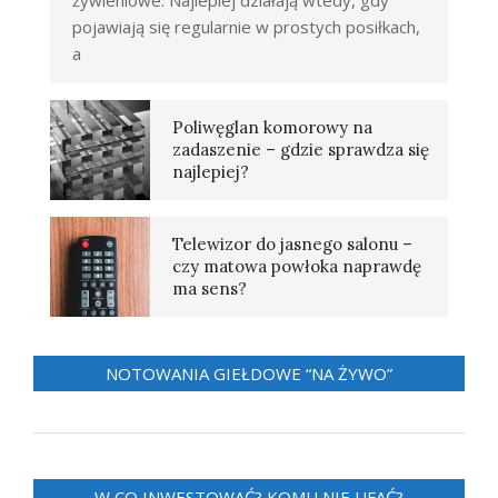
żywieniowe. Najlepiej działają wtedy, gdy
pojawiają się regularnie w prostych posiłkach,
a
Poliwęglan komorowy na
zadaszenie – gdzie sprawdza się
najlepiej?
Telewizor do jasnego salonu –
czy matowa powłoka naprawdę
ma sens?
NOTOWANIA GIEŁDOWE “NA ŻYWO”
W CO INWESTOWAĆ? KOMU NIE UFAĆ?