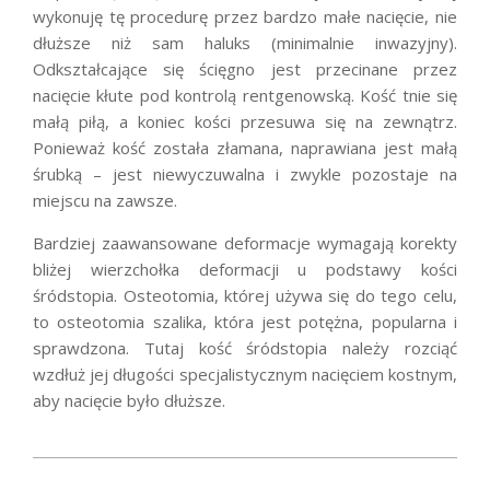
wykonuję tę procedurę przez bardzo małe nacięcie, nie
dłuższe niż sam haluks (minimalnie inwazyjny).
Odkształcające się ścięgno jest przecinane przez
nacięcie kłute pod kontrolą rentgenowską. Kość tnie się
małą piłą, a koniec kości przesuwa się na zewnątrz.
Ponieważ kość została złamana, naprawia
na jest
małą
śrubką – jest niewyczuwaln
a
i zwykle pozostaje na
miejscu na zawsze.
Bardziej zaawansowane deformacje wymagają korekty
bliżej wierzchołka deformacji u podstawy kości
śródstopia. Osteotomia, której
używa się
do tego celu,
to osteotomia szalika, która jest potężna, popularna i
sprawdzona. Tutaj kość śródstopia należy rozciąć
wzdłuż jej długości specjalistycznym nacięciem kostnym,
aby nacięcie było dłuższe.
2021-