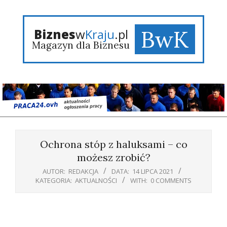
Skip
to
content
BwK
Biznes
w
Kraju
.pl
Magazyn dla Biznesu
Primary
Navigation
Ochrona stóp z haluksami – co
Menu
możesz zrobić?
AUTOR:
REDAKCJA
DATA:
14 LIPCA 2021
KATEGORIA:
AKTUALNOŚCI
WITH:
0 COMMENTS