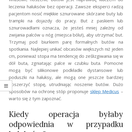
leczenia haluksów bez operacji. Zawsze
eksperci radzą
pacjentom nosić miękkie sznurowane skórzane buty lub
trampki na dojazdy do pracy. But z paskiem lub
sznurowadłami oznacza, że ​​jesteś mniej zależny od
zwijania palców u nóg (miejsca bólu!), aby utrzymać but.
Trzymaj pod biurkiem parę formalnych butów na
spotkania. Najlepiej unikać obcasów większych niż jeden
cm
, ponieważ stopa ma tendencję do ześlizgiwania się w
dół buta, zgniatając palce w czubku buta. Pomocne
mogą być silikonowe podkładki dystansowe lub
poduszki na haluksy, ale mogą one jeszcze bardziej
poszerzyć stopę, utrudniając noszenie butów.
Dużo
sposobów na ochronę stóp proponuje
sklep Medicus
–
warto się z tym zapoznać.
Kiedy operacja byłaby
odpowiednia w przypadku