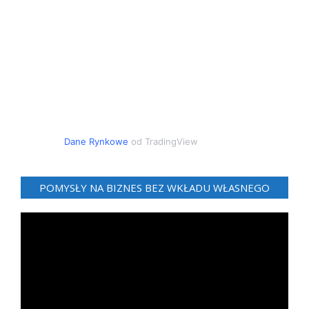
Dane Rynkowe
od TradingView
POMYSŁY NA BIZNES BEZ WKŁADU WŁASNEGO
Odtwarzacz
video