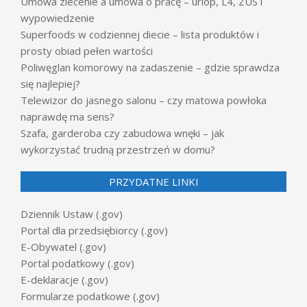
Umowa zlecenie a umowa o pracę – urlop, L4, ZUS i
wypowiedzenie
Superfoods w codziennej diecie – lista produktów i
prosty obiad pełen wartości
Poliwęglan komorowy na zadaszenie – gdzie sprawdza
się najlepiej?
Telewizor do jasnego salonu – czy matowa powłoka
naprawdę ma sens?
Szafa, garderoba czy zabudowa wnęki – jak
wykorzystać trudną przestrzeń w domu?
PRZYDATNE LINKI
Dziennik Ustaw (.gov)
Portal dla przedsiębiorcy (.gov)
E-Obywatel (.gov)
Portal podatkowy (.gov)
E-deklaracje (.gov)
Formularze podatkowe (.gov)