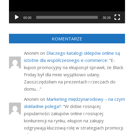
00:00
30:26
KOMENTARZE
Anonim
on
Dlaczego katalogi sklepów online są
istotne dla współczesnego e-commerce
: “
E-
kupon promocyjny na ekupon.pl sprawił, że Black
Friday był dla mnie wyjątkowo udany.
Zaoszczędziłam na prezentach i rzeczach do
domu.…
”
Anonim
on
Marketing międzynarodowy – na czym
dokładnie polega?
: “
W dobie rosnącej
popularności zakupów online i rosnącej
konkurencji na rynku, ekupon na zakupy
odgrywają kluczową rolę w strategiach promocji.