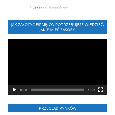
Indeksy
od TradingView
JAK ZAŁOŻYĆ FIRMĘ. CO POTRZEBUJESZ WIEDZIEĆ,
JAKIE MIEĆ ZASOBY.
Odtwarzacz
video
00:00
12:57
PRZEGLĄD RYNKÓW