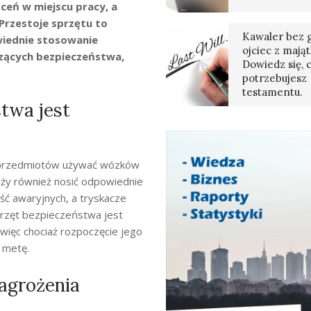
ceń w miejscu pracy, a
 Przestoje sprzętu to
Kawaler bez g
wiednie stosowanie
ojciec z mają
zących bezpieczeństwa,
Dowiedz się, 
potrzebujesz
testamentu.
stwa jest
h przedmiotów używać wózków
eży również nosić odpowiednie
jść awaryjnych, a tryskacze
przęt bezpieczeństwa jest
więc chociaż rozpoczęcie jego
 metę.
zagrożenia