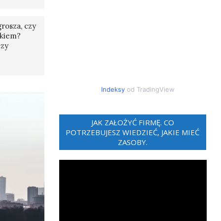
rosza, czy
tkiem?
czy
Indeksy
od TradingView
JAK ZAŁOŻYĆ FIRMĘ. CO
POTRZEBUJESZ WIEDZIEĆ, JAKIE MIEĆ
ZASOBY.
Odtwarzacz
video