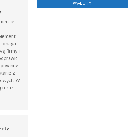
WALUTY
!
mencie
 element
ż pomaga
wą firmy i
poprawić
y powinny
tanie z
gowych. W
ą teraz
enty