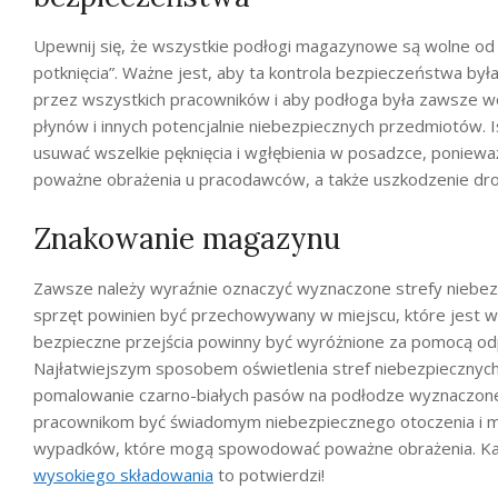
Upewnij się, że wszystkie podłogi magazynowe są wolne od za
potknięcia”. Ważne jest, aby ta kontrola bezpieczeństwa by
przez wszystkich pracowników i aby podłoga była zawsze w
płynów i innych potencjalnie niebezpiecznych przedmiotów. I
usuwać wszelkie pęknięcia i wgłębienia w posadzce, poni
poważne obrażenia u pracodawców, a także uszkodzenie dro
Znakowanie magazynu
Zawsze należy wyraźnie oznaczyć wyznaczone strefy niebez
sprzęt powinien być przechowywany w miejscu, które jest 
bezpieczne przejścia powinny być wyróżnione za pomocą od
Najłatwiejszym sposobem oświetlenia stref niebezpiecznych 
pomalowanie czarno-białych pasów na podłodze wyznaczone
pracownikom być świadomym niebezpiecznego otoczenia i m
wypadków, które mogą spowodować poważne obrażenia. Ka
wysokiego składowania
to potwierdzi!