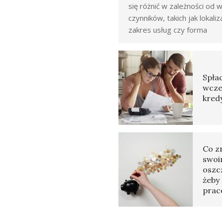
się różnić w zależności od w
czynników, takich jak lokaliz
zakres usług czy forma
Spłac
wcze
kred
Co z
swoi
oszc
żeby 
prac