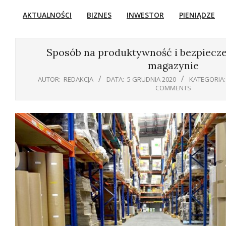
AKTUALNOŚCI
BIZNES
INWESTOR
PIENIĄDZE
Primary
Navigation
Menu
Sposób na produktywność i bezpiecz
magazynie
AUTOR:
REDAKCJA
DATA:
5 GRUDNIA 2020
KATEGORIA:
COMMENTS