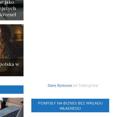
e jako
ejszych
krzeseł
polska w
Dane Rynkowe
od TradingView
POMYSŁY NA BIZNES BEZ WKŁADU
WŁASNEGO