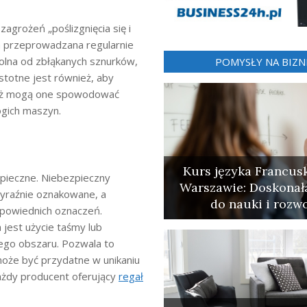
grożeń „poślizgnięcia się i
ła przeprowadzana regularnie
olna od zbłąkanych sznurków,
POMYSŁY NA BIZN
stotne jest również, aby
eważ mogą one spowodować
gich maszyn.
Kurs języka Francus
pieczne. Niebezpieczny
Warszawie: Doskonał
wyraźnie oznakowane, a
do nauki i rozw
powiednich oznaczeń.
jest użycie taśmy lub
go obszaru. Pozwala to
oże być przydatne w unikaniu
żdy producent oferujący
regał