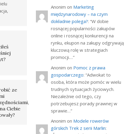
ielu
Anonim
on
Marketing
acja,
międzynarodowy – na czym
dokładnie polega?
: “
W dobie
rosnącej popularności zakupów
online i rosnącej konkurencji na
rynku, ekupon na zakupy odgrywają
iłeś
kluczową rolę w strategiach
śniej
promocji.…
”
yt?
Anonim
on
Pomoc z prawa
gospodarczego
: “
Adwokat to
osoba, która może pomóc w wielu
trudnych sytuacjach życiowych.
robić ze
mi
Niezależnie od tego, czy
zędnościami,
potrzebujesz porady prawnej w
na Ciebie
sprawie…
”
owały?
Anonim
on
Modele rowerów
górskich Trek z serii Marlin
: