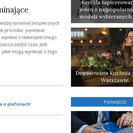
Krzesła tapicerowan
minające
jeden z najpopularni
modeli wybieranych 
wiedzę na temat bezpiecznych
ie procedur, ponieważ
ą wynikać z niebezpiecznego
zaoszczędzić czas. Jeśli
, jakie mogą wyniknąć z tego
Dopasowana kuchnia 
Warszawie.
PIENIĄDZE
a o plafonach!