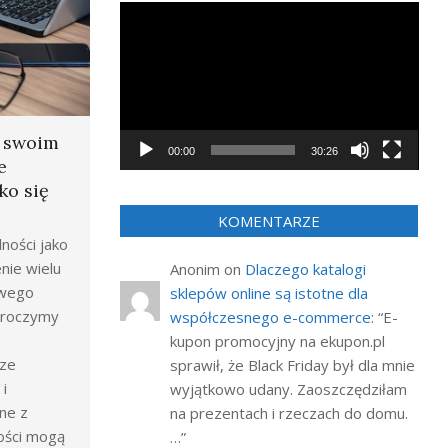
Odtwarzacz
video
a swoim
00:00
30:26
e
ko się
KOMENTARZE
ności jako
nie wielu
Anonim
on
Dlaczego katalogi
owego
sklepów online są istotne dla
wkroczymy
współczesnego e-commerce
: “
E-
kupon promocyjny na ekupon.pl
rze
sprawił, że Black Friday był dla mnie
i
wyjątkowo udany. Zaoszczędziłam
ne z
na prezentach i rzeczach do domu.
ości mogą
…
”