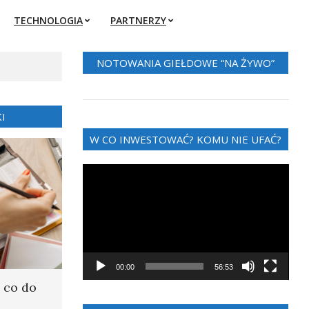
TECHNOLOGIA
PARTNERZY
NOTOWANIA GIEŁDOWE “NA ŻYWO”
I
W CO INWESTOWAĆ? KOMU NIE UFAĆ?
Odtwarzacz
video
00:00
56:53
 co do