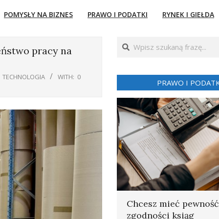
POMYSŁY NA BIZNES
PRAWO I PODATKI
RYNEK I GIEŁDA
Search
eństwo pracy na
TECHNOLOGIA
WITH:
0
PRAWO I PODATK
Chcesz mieć pewność
zgodności ksiąg