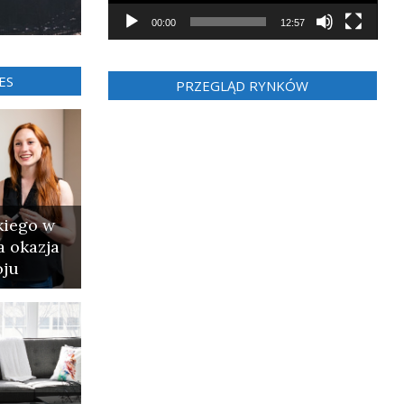
00:00
12:57
ES
PRZEGLĄD RYNKÓW
kiego w
a okazja
oju