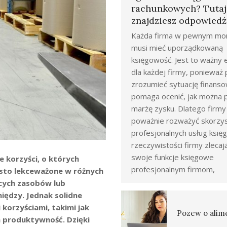
rachunkowych? Tutaj
znajdziesz odpowiedź
Każda firma w pewnym mo
musi mieć uporządkowaną
księgowość. Jest to ważny
dla każdej firmy, poniewa
zrozumieć sytuację finanso
pomaga ocenić, jak można 
marżę zysku. Dlatego firm
poważnie rozważyć skorzys
profesjonalnych usług księ
rzeczywistości firmy zlecaj
swoje funkcje księgowe
e korzyści, o których
profesjonalnym firmom,
ęsto lekceważone w różnych
ących zasobów lub
niędzy. Jednak solidne
korzyściami, takimi jak
Pozew o alim
 produktywność. Dzięki