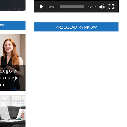
00:00
12:57
ES
PRZEGLĄD RYNKÓW
kiego w
a okazja
oju