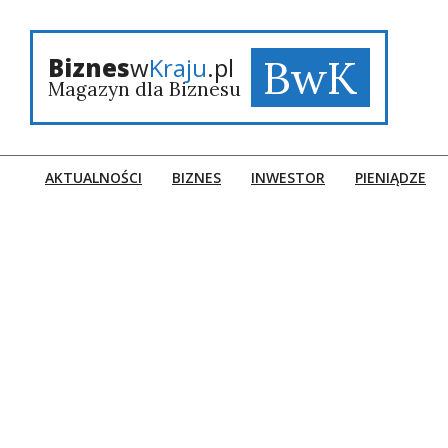
Skip
to
content
BwK
Biznes
w
Kraju
.pl
Magazyn dla Biznesu
AKTUALNOŚCI
BIZNES
INWESTOR
PIENIĄDZE
Primary
Navigation
Menu