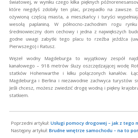
światowej, w wyniku czego kilka pięknych późnorenesans
które niegdyś zdobiły ten plac, przepadło na zawsze. Dz
ożywioną częścią miasta, a mieszkańcy i turyści wypełniaj
wesołą paplaniną. W północno-zachodnim rogu rynku 
średniowieczny dom cechowy i jedna z największych budo
godne uwagi zabytki tego placu to rzeźba jeźdźca (u
Pierwszego) i Ratusz.
Węzeł wodny Magdeburga to wyjątkowy zespół najd
kanałowego – 918 metrów śluzy oszczędzającej wodę Rot
statków Hohenwarthe i kilku połączonych kanałów. Ł
Magdeburga i Berlina i niezawodnie zachwyca turystów s
Jeśli chcesz, możesz zwiedzić drogę wodną i piękny krajo
statkiem.
2020-
10-
Poprzedni artykuł:
Usługi pomocy drogowej – jak z tego 
16
Następny artykuł:
Brudne wnętrze samochodu – na to p