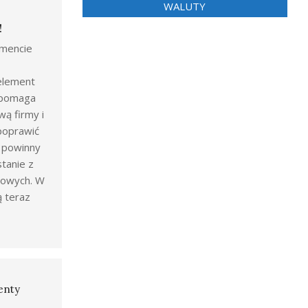
WALUTY
!
mencie
 element
ż pomaga
wą firmy i
poprawić
y powinny
tanie z
gowych. W
ą teraz
enty