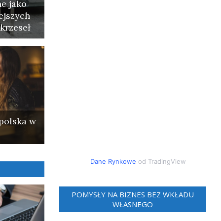
e jako
ejszych
krzeseł
polska w
Dane Rynkowe
od TradingView
POMYSŁY NA BIZNES BEZ WKŁADU
WŁASNEGO