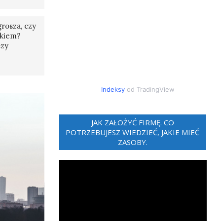
rosza, czy
tkiem?
czy
Indeksy
od TradingView
JAK ZAŁOŻYĆ FIRMĘ. CO
POTRZEBUJESZ WIEDZIEĆ, JAKIE MIEĆ
ZASOBY.
Odtwarzacz
video