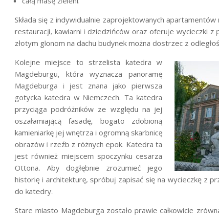
całą masę zieleni.
Składa się z indywidualnie zaprojektowanych apartamentów m
restauracji, kawiarni i dziedzińców oraz oferuje wycieczki z
złotym glonom na dachu budynek można dostrzec z odległośc
Kolejne miejsce to st
rzelista katedra w
Magdeburgu,
która
wyznacza panoramę
Magdeburga i jest znana jako pierwsza
gotycka katedra w Niemczech. Ta katedra
przyciąga podróżników ze względu na jej
oszałamiającą fasadę, bogato zdobioną
kamieniarkę jej wnętrza i ogromną skarbnicę
obrazów i rzeźb z różnych epok. Katedra ta
jest również miejscem spoczynku cesarza
Ottona. Aby dogłębnie zrozumieć jego
historię i architekturę, spróbuj zapisać się na wycieczkę z 
do katedry.
Stare miasto Magdeburga zostało prawie całkowicie zrówna