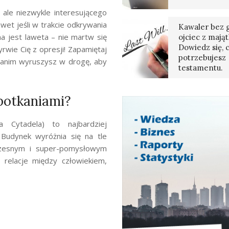
 ale niezwykle interesującego
wet jeśli w trakcie odkrywania
Kawaler bez g
na jest laweta – nie martw się
ojciec z mają
Dowiedz się, 
wie Cię z opresji! Zapamiętaj
potrzebujesz
anim wyruszysz w drogę, aby
testamentu.
potkaniami?
 Cytadela) to najbardziej
Budynek wyróżnia się na tle
czesnym i super-pomysłowym
a relacje między człowiekiem,