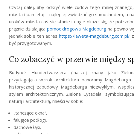
Czytaj dalej, aby odkryć wiele cudów tego mniej znanego,
miasta
i pamiętaj – najlepiej zwiedzać go samochodem, a na
uroków miasta coś się stanie i nagle okaże się, że potrzeb
prężnie działająca
pomoc drogowa Magdeburg
na pewno wyr
jednak sobie ten adres
https://laweta-magdeburg.com.pl/
z
być przygotowanym.
Co zobaczyć w przerwie między s
Budynek Hundertwassera (inaczej znany jako Zielona
przyciągająca wzrok architektura panoramy Magdeburga. 
historycznej zabudowy Magdeburga niezwykłym, współ
stylem architektonicznym. Zielona Cytadela, symbolizując
naturą i architekturą, mieści w sobie:
„
tańczące okna”,
falujące podłogi,
dachowe łąki,