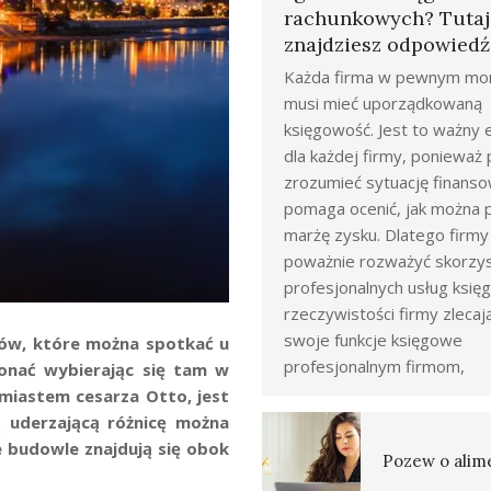
rachunkowych? Tutaj
znajdziesz odpowiedź
Każda firma w pewnym mo
musi mieć uporządkowaną
księgowość. Jest to ważny
dla każdej firmy, poniewa
zrozumieć sytuację finanso
pomaga ocenić, jak można 
marżę zysku. Dlatego firm
poważnie rozważyć skorzys
profesjonalnych usług księ
rzeczywistości firmy zlecaj
swoje funkcje księgowe
ów, które można spotkać u
profesjonalnym firmom,
onać wybierając się tam w
miastem cesarza Otto, jest
uderzającą różnicę można
e budowle znajdują się obok
Pozew o alim