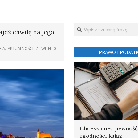
Search
jdź chwilę na jego
IA:
AKTUALNOŚCI
WITH:
0
PRAWO I PODATK
Chcesz mieć pewność
zgodności ksiąg