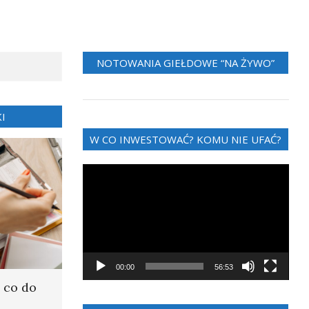
NOTOWANIA GIEŁDOWE “NA ŻYWO”
I
W CO INWESTOWAĆ? KOMU NIE UFAĆ?
Odtwarzacz
video
00:00
56:53
 co do