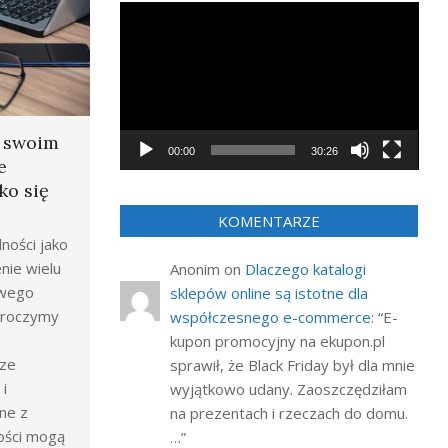
Odtwarzacz
video
a swoim
00:00
30:26
e
ko się
KOMENTARZE
ności jako
nie wielu
Anonim
on
Dlaczego katalogi
owego
sklepów online są istotne dla
wkroczymy
współczesnego e-commerce
: “
E-
kupon promocyjny na ekupon.pl
rze
sprawił, że Black Friday był dla mnie
i
wyjątkowo udany. Zaoszczędziłam
ne z
na prezentach i rzeczach do domu.
ości mogą
…
”