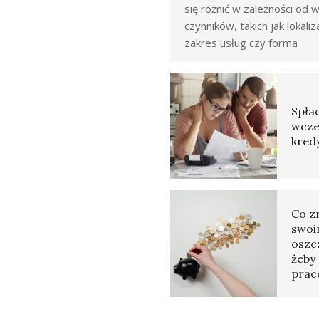
się różnić w zależności od w
czynników, takich jak lokaliz
zakres usług czy forma
Spłac
wcze
kred
Co z
swoi
oszc
żeby 
prac