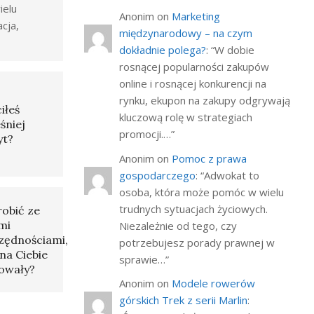
ielu
Anonim
on
Marketing
acja,
międzynarodowy – na czym
dokładnie polega?
: “
W dobie
rosnącej popularności zakupów
online i rosnącej konkurencji na
rynku, ekupon na zakupy odgrywają
iłeś
kluczową rolę w strategiach
śniej
promocji.…
”
yt?
Anonim
on
Pomoc z prawa
gospodarczego
: “
Adwokat to
osoba, która może pomóc w wielu
trudnych sytuacjach życiowych.
robić ze
mi
Niezależnie od tego, czy
zędnościami,
potrzebujesz porady prawnej w
na Ciebie
sprawie…
”
owały?
Anonim
on
Modele rowerów
górskich Trek z serii Marlin
: