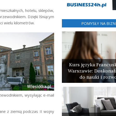
ieszkalnych, hotelu, sklepów,
 przewodnikiem. Dzięki lśniącym
i wielu kilometrów.
POMYSŁY NA BIZN
Kurs języka Francus
Warszawie: Doskonał
do nauki i rozw
przewodnikiem, wysyłając e-mail
ne z ziemią podczas II wojny