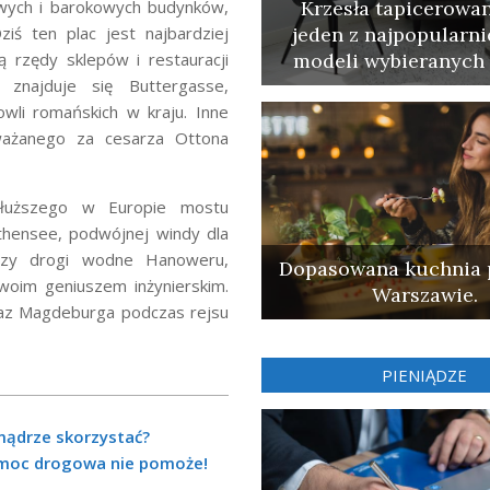
owych i barokowych budynków,
Krzesła tapicerowan
iś ten plac jest najbardziej
jeden z najpopularni
ą rzędy sklepów i restauracji
modeli wybieranych 
znajduje się Buttergasse,
wli romańskich w kraju. Inne
ważanego za cesarza Ottona
łuższego w Europie mostu
hensee, podwójnej windy dla
ączy drogi wodne Hanoweru,
Dopasowana kuchnia 
woim geniuszem inżynierskim.
Warszawie.
braz Magdeburga podczas rejsu
PIENIĄDZE
mądrze skorzystać?
omoc drogowa nie pomoże!