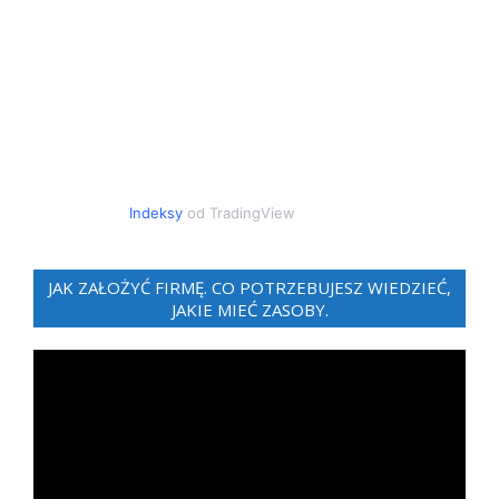
Indeksy
od TradingView
JAK ZAŁOŻYĆ FIRMĘ. CO POTRZEBUJESZ WIEDZIEĆ,
JAKIE MIEĆ ZASOBY.
Odtwarzacz
video