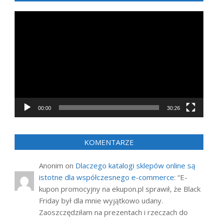
Odtwarzacz
video
00:00
30:26
KOMENTARZE
Anonim
on
Dlaczego katalogi sklepów online są
istotne dla współczesnego e-commerce
: “
E-
kupon promocyjny na ekupon.pl sprawił, że Black
Friday był dla mnie wyjątkowo udany.
Zaoszczędziłam na prezentach i rzeczach do