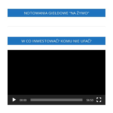
NOTOWANIA GIEŁDOWE “NA ŻYWO”
W CO INWESTOWAĆ? KOMU NIE UFAĆ?
Odtwarzacz
video
00:00
56:53