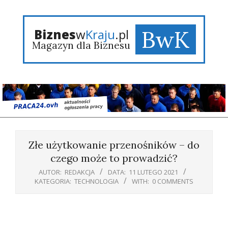
Skip
to
content
BwK
Biznes
w
Kraju
.pl
Magazyn dla Biznesu
Primary
Navigation
Złe użytkowanie przenośników – do
Menu
czego może to prowadzić?
AUTOR:
REDAKCJA
DATA:
11 LUTEGO 2021
KATEGORIA:
TECHNOLOGIA
WITH:
0 COMMENTS